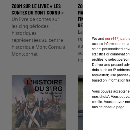
ZOOM SUR LE LIVRE « LES
ZOOM SUR L’ARDENNAISE
CONTES DU MONT CORNU »
MANON GUICHARD,
FINALISTE DU TROPHÉE
Un livre de contes sur
DES...
les cinq périodes
La jeune apprentie
historiques
We and
our (447) partn
représentera la région
représentées au centre
access information on a 
au concours national q
historique Mont Cornu à
select personalised ad
se déroulera les 24 et 2
Montcornet
statistics or combinatio
profiles to select person
novembre...
Deliver and present adv
data such as IP address 
requested; Use precise g
based on information tra
Vous pouvez accepter en 
mes choix". Vous pouvez
ce site. Vous pouvez met
bas de chaque page.