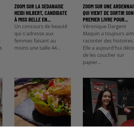
ZOOM SUR LA SEDANAISE
ZOOM SUR UNE ARDENNAI
T
HEIDI HILBERT, CANDIDATE
QUI VIENT DE SORTIR SON
À MISS BELLE EN...
PREMIER LIVRE POUR...
Un concours de beauté
Véronique Dargent
qui s'adresse aux
Maquin a toujours ai
t
femmes faisant au
raconter des histoires.
s
moins une taille 44...
Elle a aujourd'hui déci
de les coucher sur
papier...