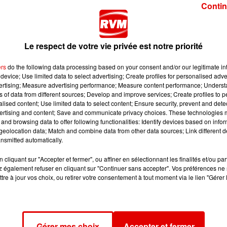
Contin
ZOOM SUR MÉLANIE, UNE
ZOOM SUR NOÉMIE, LA
ARDENNAISE SÉLECTIONNÉE
NOUVELLE MISS 15/17
POUR LA FINALE DU...
CHAMPAGNE-ARDENNE
Elle a été retenue grâce
L'Ardennaise ira
Le respect de votre vie privée est notre priorité
à sa proposition de
représenter notre
ers
do the following data processing based on your consent and/or our legitimate int
tartine de salade au lard
région au concours
device; Use limited data to select advertising; Create profiles for personalised adver
ui
pour le petit-déjeuner.
national en mars
vertising; Measure advertising performance; Measure content performance; Unders
5
prochain...
ns of data from different sources; Develop and improve services; Create profiles to 
alised content; Use limited data to select content; Ensure security, prevent and detect
ertising and content; Save and communicate privacy choices. These technologies
and browsing data to offer following functionalities: Identify devices based on infor
eolocation data; Match and combine data from other data sources; Link different de
nsmitted automatically.
cliquant sur "Accepter et fermer", ou affiner en sélectionnant les finalités et/ou pa
 également refuser en cliquant sur "Continuer sans accepter". Vos préférences ne 
tre à jour vos choix, ou retirer votre consentement à tout moment via le lien "Gérer 
Gérer mes choix
Accepter et fermer