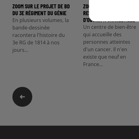
ZOOM SUR LE PROJET DE BD
ZOOM SUR UN CENTRE
DU 3E RÉGIMENT DU GÉNIE
RESSOURCE QUI VIENT
D'OUVRIR À CHARLEVILLE
En plusieurs volumes, la
Un centre de bien-être
bande-dessinée
qui accueille des
racontera l'histoire du
personnes atteintes
3e RG de 1814 à nos
d'un cancer. Il n'en
jours...
existe que neuf en
France...