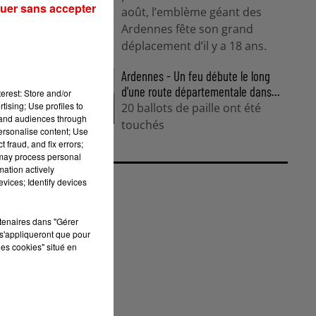
uer sans accepter
août, l’emblème géant des
Ardennes fête son grand
déplacement d’il y a 18 ans.
Ardennes - Un feu débute le long
d'une route départementale dans...
erest: Store and/or
tising; Use profiles to
20 ballots de paille ont été
tand audiences through
touchés
personalise content; Use
 fraud, and fix errors;
 may process personal
mation actively
vices; Identify devices
rtenaires dans "Gérer
s'appliqueront que pour
les cookies" situé en