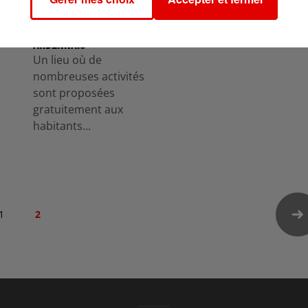
ZOOM SUR PIX'IN, LE
PREMIER TIERS-LIEU
ARDENNAIS
Un lieu où de
nombreuses activités
sont proposées
gratuitement aux
habitants...
1
2