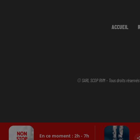
ACCUEIL
© SARL SCOP RVM - Tous droits réservés
En ce moment :
2
h -
7
h