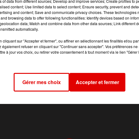
ns of data from different sources; Develop and improve services; Create profiles to 
alised content; Use limited data to select content; Ensure security, prevent and detect
ertising and content; Save and communicate privacy choices. These technologies
and browsing data to offer following functionalities: Identify devices based on infor
RADIO
INFOS
JEUX
AGENDA
PODCASTS
eolocation data; Match and combine data from other data sources; Link different de
nsmitted automatically.
cliquant sur "Accepter et fermer", ou affiner en sélectionnant les finalités et/ou pa
 également refuser en cliquant sur "Continuer sans accepter". Vos préférences ne 
tre à jour vos choix, ou retirer votre consentement à tout moment via le lien "Gérer 
Mentions légales
Conditions d'usage et charte pour la protection des données
Gérer mes choix
Accepter et fermer
Archives
2026
2025
2024
2023
2022