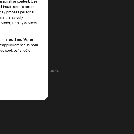
personalise content; Use
 fraud, and fix errors;
 may process personal
mation actively
CONTACT
vices; Identify devices
rtenaires dans "Gérer
s'appliqueront que pour
les cookies" situé en
Gestion des cookies
Plan du site