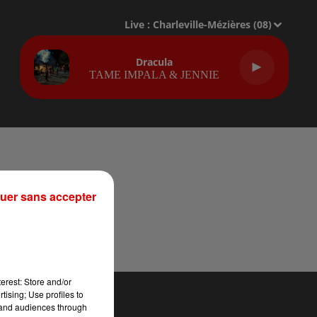
Live :
Charleville-Mézières (08)
Dracula
TAME IMPALA & JENNIE
uer sans accepter
erest: Store and/or
tising; Use profiles to
tand audiences through