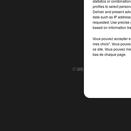
statistics or combinatio
profiles to select person
Deliver and present adv
data such as IP address 
ACCUEIL
requested; Use precise g
based on information tra
Vous pouvez accepter en 
mes choix". Vous pouvez
ce site. Vous pouvez met
bas de chaque page.
© SARL SCOP RVM - Tous droits réservés