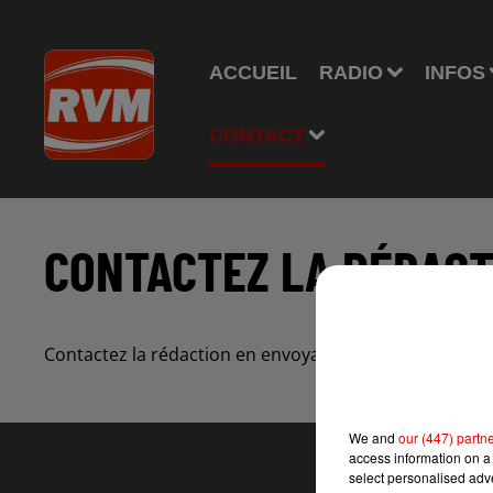
ACCUEIL
RADIO
INFOS
CONTACT
CONTACTEZ LA RÉDACT
Contactez la rédaction en envoyant un mail à
info@rv
We and
our (447) partn
access information on a 
select personalised ad