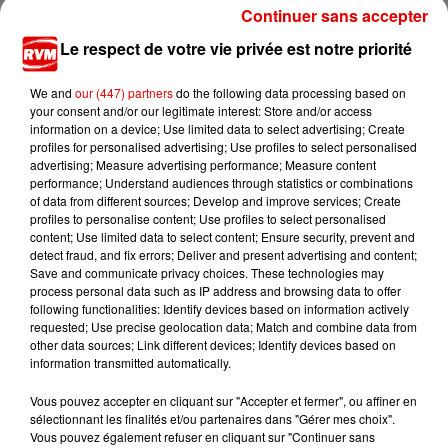
Continuer sans accepter
Le respect de votre vie privée est notre priorité
We and
our (447) partners
do the following data processing based on
your consent and/or our legitimate interest: Store and/or access
information on a device; Use limited data to select advertising; Create
profiles for personalised advertising; Use profiles to select personalised
advertising; Measure advertising performance; Measure content
LE JEU DE L'ANNIVERSAIRE
performance; Understand audiences through statistics or combinations
of data from different sources; Develop and improve services; Create
RVM
profiles to personalise content; Use profiles to select personalised
content; Use limited data to select content; Ensure security, prevent and
DU LUNDI AU VENDREDI
detect fraud, and fix errors; Deliver and present advertising and content;
Save and communicate privacy choices. These technologies may
07h50
process personal data such as IP address and browsing data to offer
following functionalities: Identify devices based on information actively
requested; Use precise geolocation data; Match and combine data from
other data sources; Link different devices; Identify devices based on
information transmitted automatically.
Vous pouvez accepter en cliquant sur "Accepter et fermer", ou affiner en
17h50
sélectionnant les finalités et/ou partenaires dans "Gérer mes choix".
Vous pouvez également refuser en cliquant sur "Continuer sans