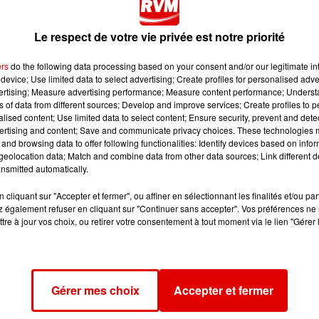
Le respect de votre vie privée est notre priorité
ers
do the following data processing based on your consent and/or our legitimate int
device; Use limited data to select advertising; Create profiles for personalised adver
vertising; Measure advertising performance; Measure content performance; Unders
ns of data from different sources; Develop and improve services; Create profiles to 
alised content; Use limited data to select content; Ensure security, prevent and detect
ertising and content; Save and communicate privacy choices. These technologies
and browsing data to offer following functionalities: Identify devices based on infor
eolocation data; Match and combine data from other data sources; Link different de
nsmitted automatically.
'ÉTÉ
Fin : 30 août 2026
cliquant sur "Accepter et fermer", ou affiner en sélectionnant les finalités et/ou pa
LE JEU DE L'ANNIVERSAIRE
 également refuser en cliquant sur "Continuer sans accepter". Vos préférences ne 
tre à jour vos choix, ou retirer votre consentement à tout moment via le lien "Gérer 
Gérer mes choix
Accepter et fermer