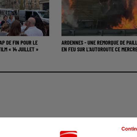
AP DE FIN POUR LE
ARDENNES - UNE REMORQUE DE PAIL
ILM « 14 JUILLET »
EN FEU SUR L'AUTOROUTE CE MERCRE
7h00 - 12h00
LUDO - ETE
Contin