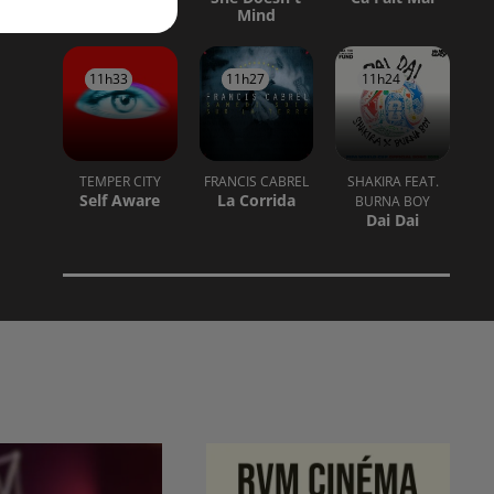
Mind
11h33
11h33
11h27
11h27
11h24
11h24
TEMPER CITY
FRANCIS CABREL
SHAKIRA FEAT.
Self Aware
La Corrida
BURNA BOY
Dai Dai