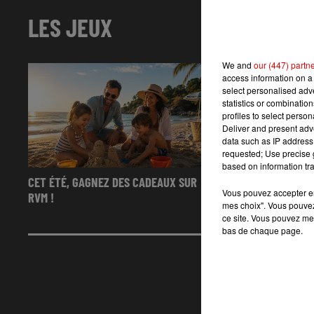
LES JEUX
We and
our (447) partn
access information on a 
select personalised ad
statistics or combinatio
profiles to select person
Deliver and present adv
data such as IP address 
requested; Use precise g
based on information tra
CET ÉTÉ, GAGNEZ DES CADEAUX SUR
LE SELFIE DE L
Vous pouvez accepter en 
RVM !
mes choix". Vous pouvez
ce site. Vous pouvez met
bas de chaque page.