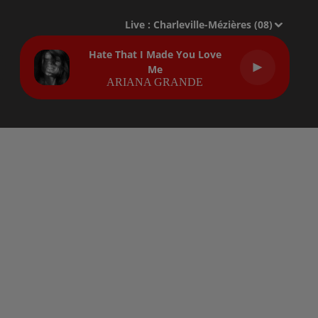
Live :
Charleville-Mézières (08)
Hate That I Made You Love
Me
ARIANA GRANDE