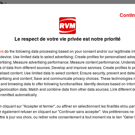
h :
Contin
h :
Le respect de votre vie privée est notre priorité
ers
do the following data processing based on your consent and/or our legitimate int
device; Use limited data to select advertising; Create profiles for personalised adver
vertising; Measure advertising performance; Measure content performance; Unders
h :
ns of data from different sources; Develop and improve services; Create profiles to 
alised content; Use limited data to select content; Ensure security, prevent and detect
ertising and content; Save and communicate privacy choices. These technologies
and browsing data to offer following functionalities: Identify devices based on infor
eolocation data; Match and combine data from other data sources; Link different de
h :
nsmitted automatically.
cliquant sur "Accepter et fermer", ou affiner en sélectionnant les finalités et/ou pa
 également refuser en cliquant sur "Continuer sans accepter". Vos préférences ne 
tre à jour vos choix, ou retirer votre consentement à tout moment via le lien "Gérer 