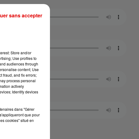
uer sans accepter
erest: Store and/or
tising; Use profiles to
tand audiences through
personalise content; Use
 fraud, and fix errors;
 may process personal
mation actively
vices; Identify devices
rtenaires dans "Gérer
s'appliqueront que pour
les cookies" situé en