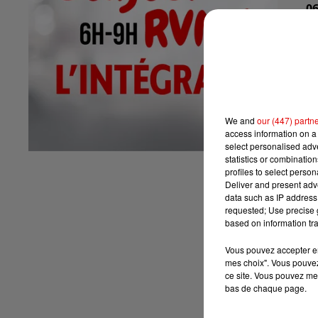
06
07
We and
our (447) partn
access information on a 
select personalised ad
08
statistics or combinatio
profiles to select person
Deliver and present adv
data such as IP address 
requested; Use precise g
09
based on information tra
Vous pouvez accepter en 
mes choix". Vous pouvez
ce site. Vous pouvez met
bas de chaque page.