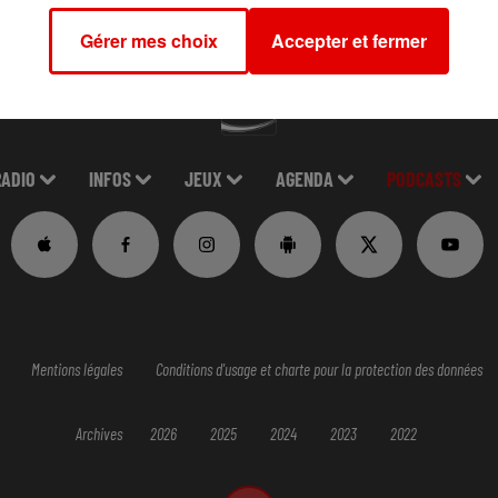
Gérer mes choix
Accepter et fermer
RADIO
INFOS
JEUX
AGENDA
PODCASTS
Mentions légales
Conditions d'usage et charte pour la protection des données
Archives
2026
2025
2024
2023
2022