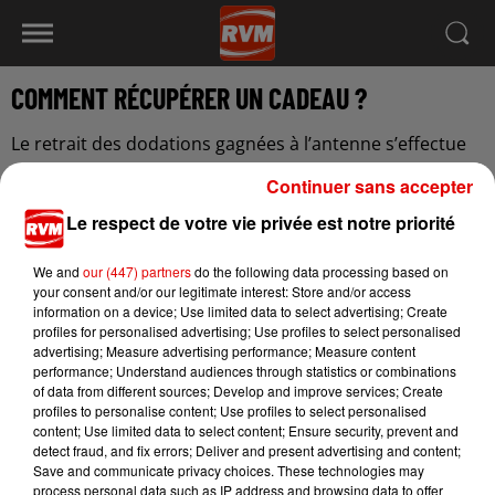
COMMENT RÉCUPÉRER UN CADEAU ?
Le retrait des dodations gagnées à l’antenne s’effectue
au
secrétariat d'RVM
situé au
43 rue Madame de
Continuer sans accepter
Sévigné 08000 Charleville-Mézières
.
Le respect de votre vie privée est notre priorité
Les cadeaux doivent être retirés
dans un délai
maximum de 15 jours
suivant la date de gain, sauf
We and
our (447) partners
do the following data processing based on
indication contraire communiquée par la station.
your consent and/or our legitimate interest: Store and/or access
information on a device; Use limited data to select advertising; Create
Le secrétariat est ouvert
du lundi au vendredi
, de
9h00
profiles for personalised advertising; Use profiles to select personalised
à 13h00
.
advertising; Measure advertising performance; Measure content
performance; Understand audiences through statistics or combinations
Les gagnants sont tenus de se présenter
munis d’une
of data from different sources; Develop and improve services; Create
profiles to personalise content; Use profiles to select personalised
pièce d’identité en cours de validité
afin de permettre
content; Use limited data to select content; Ensure security, prevent and
la remise de leur dotation.
detect fraud, and fix errors; Deliver and present advertising and content;
Save and communicate privacy choices. These technologies may
process personal data such as IP address and browsing data to offer