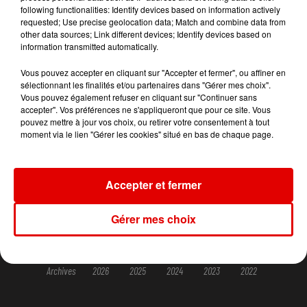
following functionalities: Identify devices based on information actively
requested; Use precise geolocation data; Match and combine data from
other data sources; Link different devices; Identify devices based on
information transmitted automatically.
ACCUEIL
RADIO
INFOS
JEUX
Vous pouvez accepter en cliquant sur "Accepter et fermer", ou affiner en
sélectionnant les finalités et/ou partenaires dans "Gérer mes choix".
AGENDA
PODCASTS
CONTACT
Vous pouvez également refuser en cliquant sur "Continuer sans
accepter". Vos préférences ne s'appliqueront que pour ce site. Vous
pouvez mettre à jour vos choix, ou retirer votre consentement à tout
moment via le lien "Gérer les cookies" situé en bas de chaque page.
© SARL SCOP RVM - Tous droits réservés
Mentions légales
Accepter et fermer
Conditions d'usage et charte pour la protection des données
Gérer mes choix
Gestion des cookies
Plan du site
Archives
2026
2025
2024
2023
2022