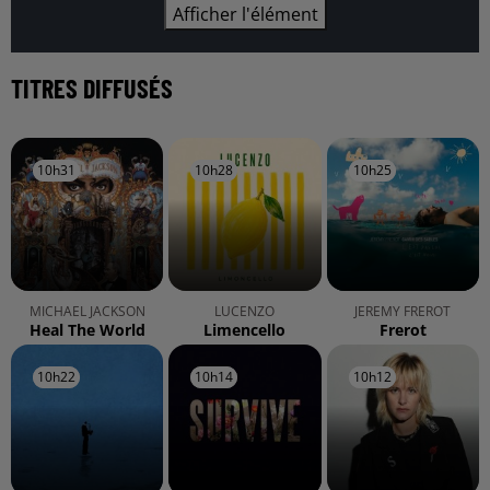
Afficher l'élément
TITRES DIFFUSÉS
10h31
10h31
10h28
10h28
10h25
10h25
MICHAEL JACKSON
LUCENZO
JEREMY FREROT
Heal The World
Limencello
Frerot
10h22
10h22
10h14
10h14
10h12
10h12