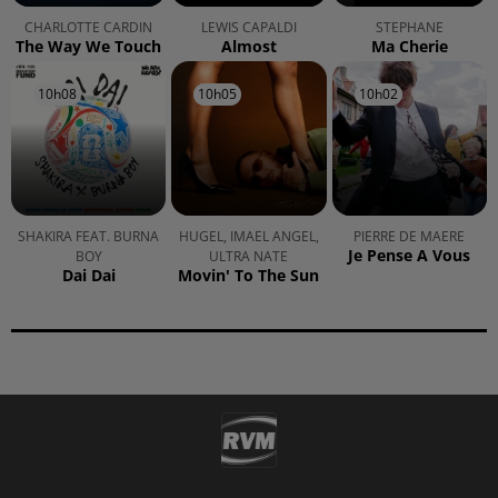
CHARLOTTE CARDIN
LEWIS CAPALDI
STEPHANE
The Way We Touch
Almost
Ma Cherie
10h08
10h08
10h05
10h05
10h02
10h02
SHAKIRA FEAT. BURNA
HUGEL, IMAEL ANGEL,
PIERRE DE MAERE
Je Pense A Vous
BOY
ULTRA NATE
Dai Dai
Movin' To The Sun