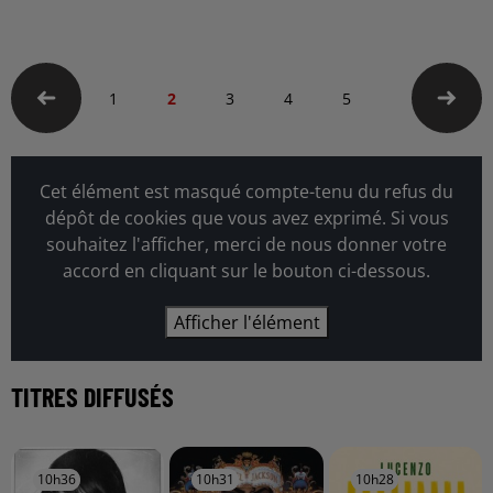
1
2
3
4
5
Cet élément est masqué compte-tenu du refus du
dépôt de cookies que vous avez exprimé. Si vous
souhaitez l'afficher, merci de nous donner votre
accord en cliquant sur le bouton ci-dessous.
Afficher l'élément
TITRES DIFFUSÉS
10h36
10h36
10h31
10h31
10h28
10h28