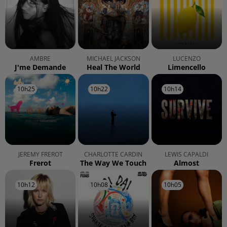
AMBRE
MICHAEL JACKSON
LUCENZO
J'me Demande
Heal The World
Limencello
10h25
10h25
10h22
10h22
10h14
10h14
JEREMY FREROT
CHARLOTTE CARDIN
LEWIS CAPALDI
Frerot
The Way We Touch
Almost
10h12
10h12
10h08
10h08
10h05
10h05