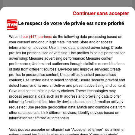
Continuer sans accepter
Le respect de votre vie privée est notre priorité
We and
our (447) partners
do the following data processing based on
your consent and/or our legitimate interest: Store and/or access
information on a device; Use limited data to select advertising; Create
profiles for personalised advertising; Use profiles to select personalised
advertising; Measure advertising performance; Measure content
performance; Understand audiences through statistics or combinations
of data from different sources; Develop and improve services; Create
profiles to personalise content; Use profiles to select personalised
3 novembre 2020
content; Use limited data to select content; Ensure security, prevent and
EVANN'S MARKET
detect fraud, and fix errors; Deliver and present advertising and content;
Save and communicate privacy choices. These technologies may
process personal data such as IP address and browsing data to offer
following functionalities: Identify devices based on information actively
requested; Use precise geolocation data; Match and combine data from
other data sources; Link different devices; Identify devices based on
information transmitted automatically.
Vous pouvez accepter en cliquant sur "Accepter et fermer", ou affiner en
sélectionnant les finalités et/ou partenaires dans "Gérer mes choix".