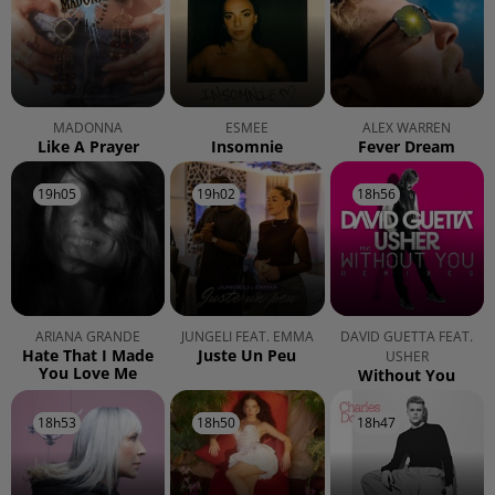
MADONNA
ESMEE
ALEX WARREN
Like A Prayer
Insomnie
Fever Dream
19h05
19h05
19h02
19h02
18h56
18h56
ARIANA GRANDE
JUNGELI FEAT. EMMA
DAVID GUETTA FEAT.
Hate That I Made
Juste Un Peu
USHER
You Love Me
Without You
18h53
18h53
18h50
18h50
18h47
18h47