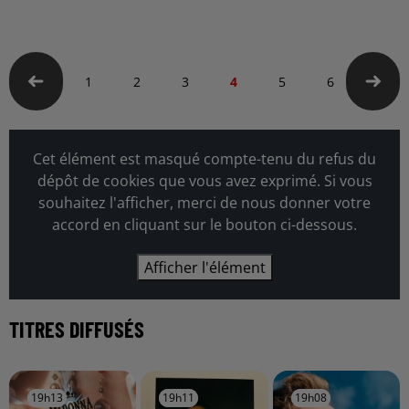
1
2
3
4
5
6
7
Cet élément est masqué compte-tenu du refus du
dépôt de cookies que vous avez exprimé. Si vous
souhaitez l'afficher, merci de nous donner votre
accord en cliquant sur le bouton ci-dessous.
Afficher l'élément
TITRES DIFFUSÉS
19h13
19h13
19h11
19h11
19h08
19h08