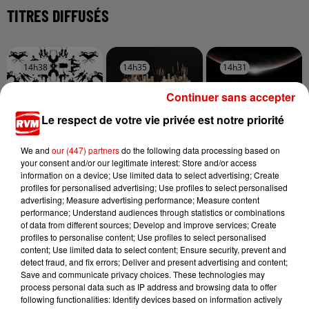
TITRES DIFFUSÉS
14h38
14h38
14h35
14h35
14h31
14h31
Continuer sans accepter
Le respect de votre vie privée est notre priorité
We and
our (447) partners
do the following data processing based on
JAIN
TOVE LO X STROMAE
MUSE
your consent and/or our legitimate interest: Store and/or access
Come
Des Fleurs
Nightshift
information on a device; Use limited data to select advertising; Create
Superstar
profiles for personalised advertising; Use profiles to select personalised
advertising; Measure advertising performance; Measure content
performance; Understand audiences through statistics or combinations
of data from different sources; Develop and improve services; Create
profiles to personalise content; Use profiles to select personalised
content; Use limited data to select content; Ensure security, prevent and
detect fraud, and fix errors; Deliver and present advertising and content;
Save and communicate privacy choices. These technologies may
process personal data such as IP address and browsing data to offer
following functionalities: Identify devices based on information actively