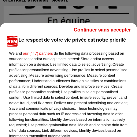
Continuer sans accepter
Le respect de votre vie privée est notre priorité
We and
our (447) partners
do the following data processing based on
your consent and/or our legitimate interest: Store and/or access
information on a device; Use limited data to select advertising; Create
profiles for personalised advertising; Use profiles to select personalised
advertising; Measure advertising performance; Measure content
performance; Understand audiences through statistics or combinations
CONCOURS DE BELOTE - VRIGNE-AUX-BOIS
of data from different sources; Develop and improve services; Create
profiles to personalise content; Use profiles to select personalised
content; Use limited data to select content; Ensure security, prevent and
detect fraud, and fix errors; Deliver and present advertising and content;
Save and communicate privacy choices. These technologies may
process personal data such as IP address and browsing data to offer
following functionalities: Identify devices based on information actively
requested; Use precise geolocation data; Match and combine data from
other data sources; Link different devices; Identify devices based on
information transmitted automatically.