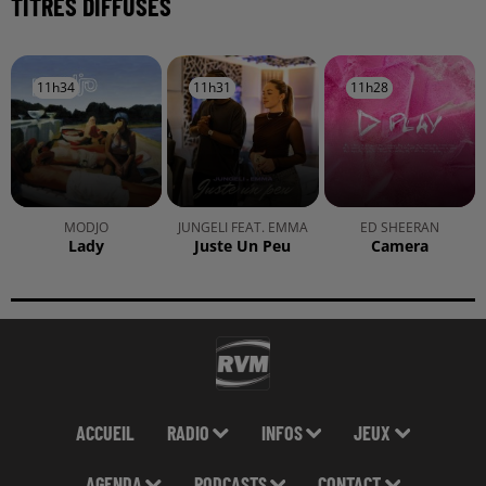
TITRES DIFFUSÉS
11h34
11h34
11h31
11h31
11h28
11h28
MODJO
JUNGELI FEAT. EMMA
ED SHEERAN
Lady
Juste Un Peu
Camera
ACCUEIL
RADIO
INFOS
JEUX
AGENDA
PODCASTS
CONTACT