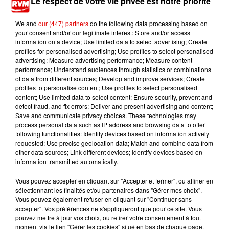
Le respect de votre vie privée est notre priorité
We and
our (447) partners
do the following data processing based on
your consent and/or our legitimate interest: Store and/or access
information on a device; Use limited data to select advertising; Create
profiles for personalised advertising; Use profiles to select personalised
advertising; Measure advertising performance; Measure content
performance; Understand audiences through statistics or combinations
of data from different sources; Develop and improve services; Create
profiles to personalise content; Use profiles to select personalised
PORTES OUVERTES - CRÈCHES MUNICIPALES
content; Use limited data to select content; Ensure security, prevent and
detect fraud, and fix errors; Deliver and present advertising and content;
Crédit :
PORTES OUVERTES - CRÈCHES MUNICIPALES
Save and communicate privacy choices. These technologies may
PORTES OUVERTES - CRÈCHES MUNICIPALES
process personal data such as IP address and browsing data to offer
following functionalities: Identify devices based on information actively
requested; Use precise geolocation data; Match and combine data from
other data sources; Link different devices; Identify devices based on
information transmitted automatically.
Ajouter à votre calendrier
Vous pouvez accepter en cliquant sur "Accepter et fermer", ou affiner en
sélectionnant les finalités et/ou partenaires dans "Gérer mes choix".
Vous pouvez également refuser en cliquant sur "Continuer sans
du
6 juin 2026 à 9h00
accepter". Vos préférences ne s'appliqueront que pour ce site. Vous
Date
pouvez mettre à jour vos choix, ou retirer votre consentement à tout
au
27 juin 2026 à 12h00
moment via le lien "Gérer les cookies" situé en bas de chaque page.