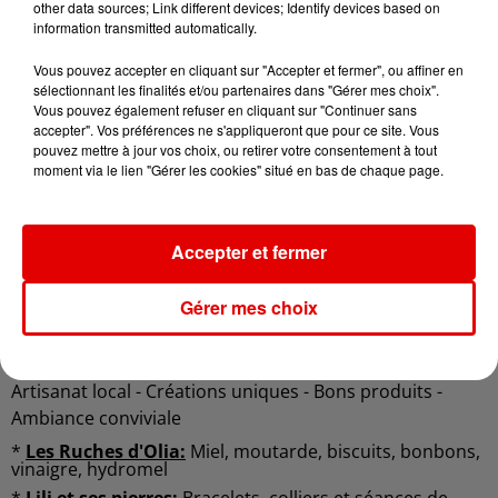
other data sources; Link different devices; Identify devices based on
Date
au
13 juin 2026 à 18h00
information transmitted automatically.
Vous pouvez accepter en cliquant sur "Accepter et fermer", ou affiner en
sélectionnant les finalités et/ou partenaires dans "Gérer mes choix".
Vous pouvez également refuser en cliquant sur "Continuer sans
9, rue des Aisements
Lieu
accepter". Vos préférences ne s'appliqueront que pour ce site. Vous
08430
Launois-sur-Vence
pouvez mettre à jour vos choix, ou retirer votre consentement à tout
moment via le lien "Gérer les cookies" situé en bas de chaque page.
LES SHOPPINEUSES - PORTES OUVERTES
Accepter et fermer
Venez découvrir des créateurs et producteurs locaux -
Une journée conviviale et pleines de belles découvertes !
Gérer mes choix
Portes ouvertes le Samedi 13 juin 2026 de 10h00 à 18h00
à Launois-sur-Vence
Artisanat local - Créations uniques - Bons produits -
Ambiance conviviale
*
Les Ruches d'Olia:
Miel, moutarde, biscuits, bonbons,
vinaigre, hydromel