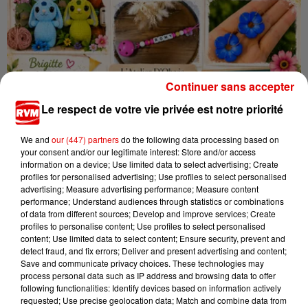
Continuer sans accepter
Le respect de votre vie privée est notre priorité
We and
our (447) partners
do the following data processing based on
your consent and/or our legitimate interest: Store and/or access
LES SHOPPINEUSES
information on a device; Use limited data to select advertising; Create
Crédit :
LES SHOPPINEUSES
profiles for personalised advertising; Use profiles to select personalised
LES SHOPPINEUSES - PORTES OUVERTES
advertising; Measure advertising performance; Measure content
performance; Understand audiences through statistics or combinations
of data from different sources; Develop and improve services; Create
profiles to personalise content; Use profiles to select personalised
content; Use limited data to select content; Ensure security, prevent and
Ajouter à votre calendrier
detect fraud, and fix errors; Deliver and present advertising and content;
Save and communicate privacy choices. These technologies may
process personal data such as IP address and browsing data to offer
following functionalities: Identify devices based on information actively
requested; Use precise geolocation data; Match and combine data from
du
13 juin 2026 à 10h00