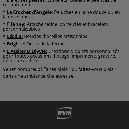
*
Lili et ses pierres:
Bracelets, colliers et séances de
reboutement
*
Le Crochet d'Angèle:
Peluches en laine douce ou en
laine velours
*
Tifanny:
Attache tétine, porte clés et bracelets
personnalisables
*
Cécilia:
Boucles d'oreilles artisanales
*
Brigitte:
Oeufs de la ferme
*
L'Atelier D'Olyvie:
Créations d'objets personnalisés
pour toutes occasions, flocage, imprimerie, gravure,
découpe au laser...
Venez nombreux ! Faites plaisir ou faites-vous plaisir
dans une ambiance chaleureuse !