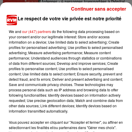
Ardennes - 4 personnes transportées à l'hôpital
après une collision...
Continuer sans accepter
Le respect de votre vie privée est notre priorité
We and
our (447) partners
do the following data processing based on
your consent and/or our legitimate interest: Store and/or access
information on a device; Use limited data to select advertising; Create
profiles for personalised advertising; Use profiles to select personalised
advertising; Measure advertising performance; Measure content
TITRES DIFFUSÉS
performance; Understand audiences through statistics or combinations
of data from different sources; Develop and improve services; Create
profiles to personalise content; Use profiles to select personalised
content; Use limited data to select content; Ensure security, prevent and
detect fraud, and fix errors; Deliver and present advertising and content;
19h33
19h33
19h29
19h29
19h26
19h26
Save and communicate privacy choices. These technologies may
process personal data such as IP address and browsing data to offer
following functionalities: Identify devices based on information actively
requested; Use precise geolocation data; Match and combine data from
other data sources; Link different devices; Identify devices based on
information transmitted automatically.
PIERRE DE MAERE
EVANESCENCE
JEANNE
Vous pouvez accepter en cliquant sur "Accepter et fermer", ou affiner en
Je Pense A Vous
Who Will You
Respire Fort
sélectionnant les finalités et/ou partenaires dans "Gérer mes choix".
Follow