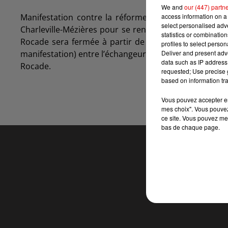
We and
our (447) partn
access information on a 
Manifestation contre la réforme des retraites. Le je
select personalised ad
Charleville-Mézières pour se rendre dans le Centre de
statistics or combinatio
Rocade sera fermée à partir de 13h45 jusqu’à 15h15
profiles to select person
Deliver and present adv
manifestation) entre l’échangeur de la Croisette et l’a
data such as IP address 
Rocade.
requested; Use precise g
based on information tra
Vous pouvez accepter en 
mes choix". Vous pouvez
ce site. Vous pouvez met
bas de chaque page.