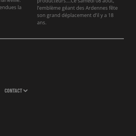
arleville.
producteurs....Ce samedi 08 août,
tendues la
l’emblème géant des Ardennes fête
son grand déplacement d’il y a 18
ans.
CONTACT