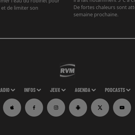
Il a fait notamment 5°C à Ch
mer l'eau du robinet pour
De fortes chaleurs sont at
et de limiter son
semaine prochaine.
RADIO
INFOS
JEUX
AGENDA
PODCASTS