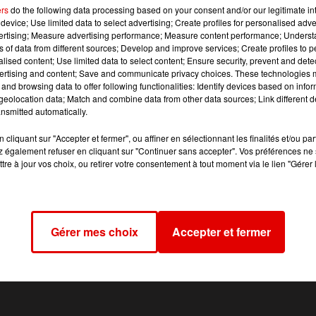
ers
do the following data processing based on your consent and/or our legitimate int
device; Use limited data to select advertising; Create profiles for personalised adver
udi 16 février, le cortège partira du Parc des Expositions
vertising; Measure advertising performance; Measure content performance; Unders
 Charleville-Mézières, via la Rocade et l’avenue de Gaulle.
ns of data from different sources; Develop and improve services; Create profiles to 
 (horaires susceptibles de changer selon l’avancement de
alised content; Use limited data to select content; Ensure security, prevent and detect
ertising and content; Save and communicate privacy choices. These technologies
venue de Gaulle avec la fermeture des bretelles d’entrée sur
and browsing data to offer following functionalities: Identify devices based on infor
eolocation data; Match and combine data from other data sources; Link different de
nsmitted automatically.
cliquant sur "Accepter et fermer", ou affiner en sélectionnant les finalités et/ou pa
 également refuser en cliquant sur "Continuer sans accepter". Vos préférences ne 
tre à jour vos choix, ou retirer votre consentement à tout moment via le lien "Gérer 
Gérer mes choix
Accepter et fermer