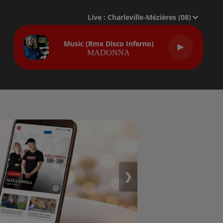
Live :
Charleville-Mézières (08)
Music (rmx Disco Inferno)
MADONNA
❯