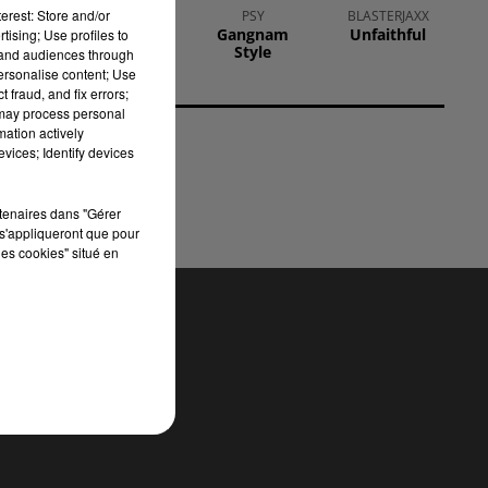
erest: Store and/or
MADONNA
PSY
BLASTERJAXX
Music (rmx
Gangnam
Unfaithful
tising; Use profiles to
 de
Disco Inferno)
Style
tand audiences through
 La
personalise content; Use
 la
 fraud, and fix errors;
 may process personal
 la
mation actively
vices; Identify devices
rtenaires dans "Gérer
s'appliqueront que pour
les cookies" situé en