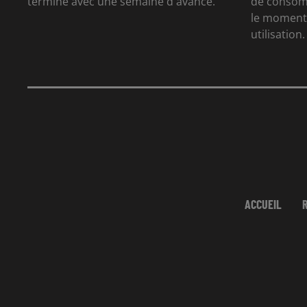
termine avec une semaine d'avance.
de consom
le moment 
utilisation.
ACCUEIL