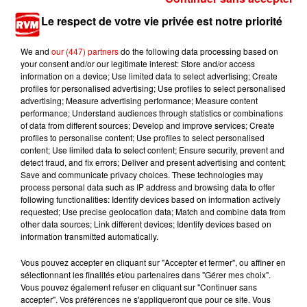
Ardennes - Woinic, le plus grand sanglier du
monde, fête ses 18 ans
Le respect de votre vie privée est notre priorité
We and
our (447) partners
do the following data processing based on
your consent and/or our legitimate interest: Store and/or access
information on a device; Use limited data to select advertising; Create
profiles for personalised advertising; Use profiles to select personalised
advertising; Measure advertising performance; Measure content
performance; Understand audiences through statistics or combinations
of data from different sources; Develop and improve services; Create
TITRES DIFFUSÉS
profiles to personalise content; Use profiles to select personalised
content; Use limited data to select content; Ensure security, prevent and
detect fraud, and fix errors; Deliver and present advertising and content;
Save and communicate privacy choices. These technologies may
process personal data such as IP address and browsing data to offer
13h56
13h56
13h53
13h53
13h50
13h50
following functionalities: Identify devices based on information actively
requested; Use precise geolocation data; Match and combine data from
other data sources; Link different devices; Identify devices based on
information transmitted automatically.
Vous pouvez accepter en cliquant sur "Accepter et fermer", ou affiner en
sélectionnant les finalités et/ou partenaires dans "Gérer mes choix".
KAT DELUNA
AMIR
MILEY CYRUS
Vous pouvez également refuser en cliquant sur "Continuer sans
Whine Up
A L'imparfaite
Dream As One
accepter". Vos préférences ne s'appliqueront que pour ce site. Vous