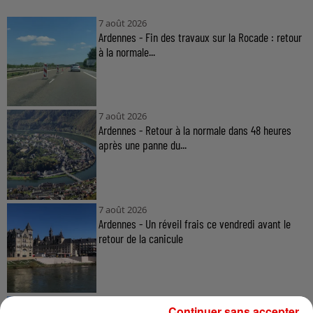
7 août 2026
Ardennes - Fin des travaux sur la Rocade : retour
à la normale...
7 août 2026
Ardennes - Retour à la normale dans 48 heures
après une panne du...
7 août 2026
Ardennes - Un réveil frais ce vendredi avant le
retour de la canicule
7 août 2026
Continuer sans accepter