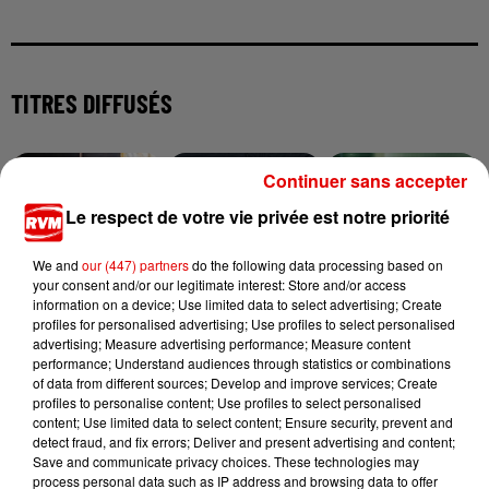
TITRES DIFFUSÉS
Continuer sans accepter
14h56
14h56
14h53
14h53
14h49
14h49
Le respect de votre vie privée est notre priorité
We and
our (447) partners
do the following data processing based on
your consent and/or our legitimate interest: Store and/or access
information on a device; Use limited data to select advertising; Create
profiles for personalised advertising; Use profiles to select personalised
ORELSAN
MARTIN GARRIX & ED
AXELLE RED
Ailleurs
Ma Priere
advertising; Measure advertising performance; Measure content
SHEERAN
Repeat It
performance; Understand audiences through statistics or combinations
of data from different sources; Develop and improve services; Create
profiles to personalise content; Use profiles to select personalised
content; Use limited data to select content; Ensure security, prevent and
detect fraud, and fix errors; Deliver and present advertising and content;
Save and communicate privacy choices. These technologies may
process personal data such as IP address and browsing data to offer