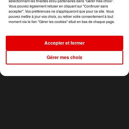
sélectionnant les finalités et/ou partenaires dans "Gérer mes choix".
Vous pouvez également refuser en cliquant sur "Continuer sans
accepter". Vos préférences ne s'appliqueront que pour ce site. Vous
ARIANA GRANDE
NAUGHTY BOY
CLAUDIO CAPEO
Hate That I Made
Runnin' (lose It All)
Qu'est-Ce Qu'il Me
pouvez mettre à jour vos choix, ou retirer votre consentement à tout
You Love Me
Restera ?
moment via le lien "Gérer les cookies" situé en bas de chaque page.
Accepter et fermer
Gérer mes choix