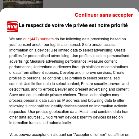
Continuer sans accepter
7 août 2026
Le respect de votre vie privée est notre priorité
Ardennes - Woinic, le plus grand sanglier du
monde, fête ses 18 ans
We and
our (447) partners
do the following data processing based on
your consent and/or our legitimate interest: Store and/or access
information on a device; Use limited data to select advertising; Create
profiles for personalised advertising; Use profiles to select personalised
advertising; Measure advertising performance; Measure content
performance; Understand audiences through statistics or combinations
of data from different sources; Develop and improve services; Create
profiles to personalise content; Use profiles to select personalised
content; Use limited data to select content; Ensure security, prevent and
TITRES DIFFUSÉS
detect fraud, and fix errors; Deliver and present advertising and content;
Save and communicate privacy choices. These technologies may
process personal data such as IP address and browsing data to offer
following functionalities: Identify devices based on information actively
requested; Use precise geolocation data; Match and combine data from
5h40
5h40
5h36
5h36
5h34
5h34
other data sources; Link different devices; Identify devices based on
information transmitted automatically.
Vous pouvez accepter en cliquant sur "Accepter et fermer", ou affiner en