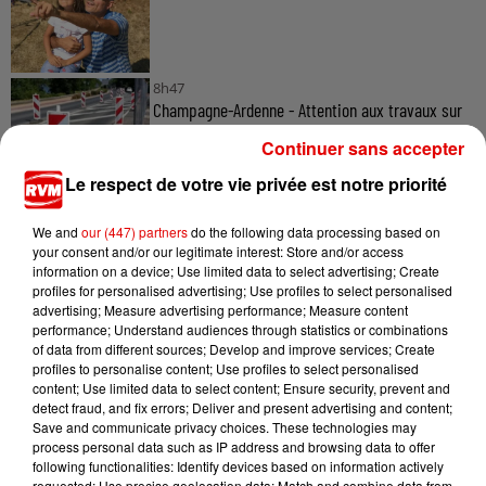
8h47
Champagne-Ardenne - Attention aux travaux sur
l'A34 et la RN51 dans...
Continuer sans accepter
Le respect de votre vie privée est notre priorité
We and
our (447) partners
do the following data processing based on
5 août 2026
your consent and/or our legitimate interest: Store and/or access
Ardennes - 4 personnes transportées à l'hôpital
information on a device; Use limited data to select advertising; Create
après une collision...
profiles for personalised advertising; Use profiles to select personalised
advertising; Measure advertising performance; Measure content
performance; Understand audiences through statistics or combinations
of data from different sources; Develop and improve services; Create
profiles to personalise content; Use profiles to select personalised
content; Use limited data to select content; Ensure security, prevent and
detect fraud, and fix errors; Deliver and present advertising and content;
Save and communicate privacy choices. These technologies may
process personal data such as IP address and browsing data to offer
TITRES DIFFUSÉS
following functionalities: Identify devices based on information actively
requested; Use precise geolocation data; Match and combine data from