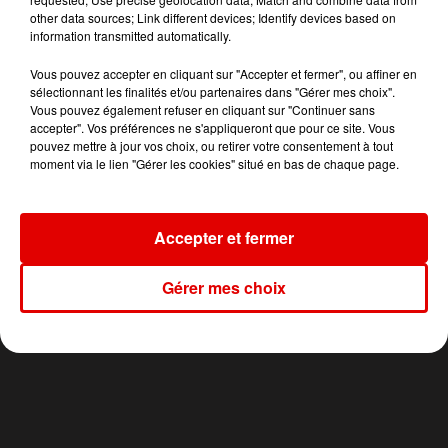
other data sources; Link different devices; Identify devices based on
information transmitted automatically.
19h16
19h16
19h14
19h14
19h11
19h11
Vous pouvez accepter en cliquant sur "Accepter et fermer", ou affiner en
sélectionnant les finalités et/ou partenaires dans "Gérer mes choix".
Vous pouvez également refuser en cliquant sur "Continuer sans
accepter". Vos préférences ne s'appliqueront que pour ce site. Vous
pouvez mettre à jour vos choix, ou retirer votre consentement à tout
moment via le lien "Gérer les cookies" situé en bas de chaque page.
LP
KEEN' V
SOUND OF LEGEND
Lost On You
Soleil Dans Ma Tete
San Francisco
Accepter et fermer
Gérer mes choix