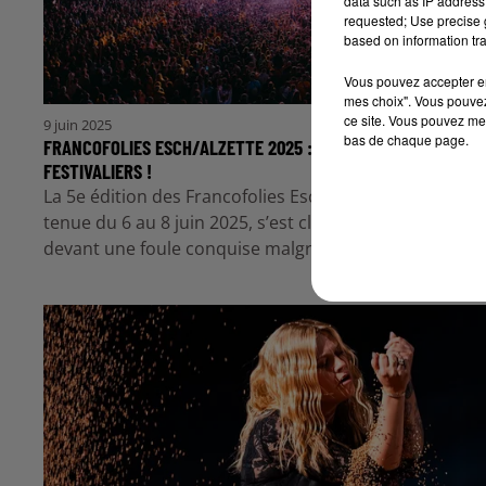
data such as IP address 
requested; Use precise g
based on information tra
Vous pouvez accepter en 
mes choix". Vous pouvez
ce site. Vous pouvez met
9 juin 2025
bas de chaque page.
FRANCOFOLIES ESCH/ALZETTE 2025 : PLUS DE 30 000
FESTIVALIERS !
La 5e édition des Francofolies Esch/Alzette, qui s’est
tenue du 6 au 8 juin 2025, s’est clôturée en beauté,
devant une foule conquise malgré une météo...