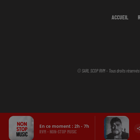
ACCUEIL
© SARL SCOP RVM - Tous droits réservés
En ce moment :
2
h -
7
h
RVM - NON-STOP MUSIC