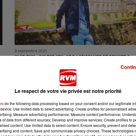
8 septembre 2025
CLUB RVM : QUI EST ATX, CE DJ ORIGINAIRE DE RENWEZ ?
Il mixera cette année dans le Club RVM.
Contin
Le respect de votre vie privée est notre priorité
ers
do the following data processing based on your consent and/or our legitimate int
device; Use limited data to select advertising; Create profiles for personalised adver
vertising; Measure advertising performance; Measure content performance; Unders
ns of data from different sources; Develop and improve services; Create profiles to 
alised content; Use limited data to select content; Ensure security, prevent and detect
ertising and content; Save and communicate privacy choices. These technologies