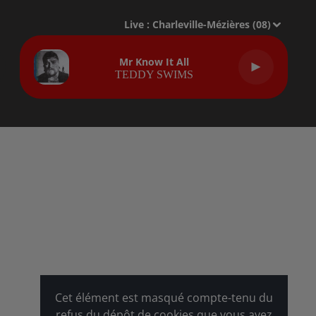
Live :
Charleville-Mézières (08)
Mr Know It All
TEDDY SWIMS
Cet élément est masqué compte-tenu du
refus du dépôt de cookies que vous avez