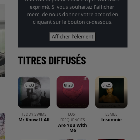
exprimé. Si vous souhaitez l'afficher,
merci de nous donner votre accord en
cliquant sur le bouton ci-dessous.
Afficher l'élément
TITRES DIFFUSÉS
8h33
8h33
8h28
8h28
8h25
8h25
TEDDY SWIMS
LOST
ESMEE
Mr Know It All
Insomnie
FREQUENCIES
Are You With
Me