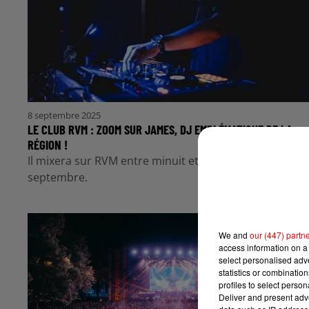
8 septembre 2025
LE CLUB RVM : ZOOM SUR JAMES, DJ EMBLÉMATIQUE DE LA
RÉGION !
Il mixera sur RVM entre minuit et 2h les 20 et 21
septembre.
We and
our (447) partn
access information on a 
select personalised ad
statistics or combinatio
profiles to select person
Deliver and present adv