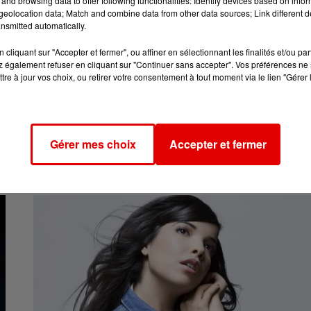
and browsing data to offer following functionalities: Identify devices based on infor
eolocation data; Match and combine data from other data sources; Link different de
nsmitted automatically.
cliquant sur "Accepter et fermer", ou affiner en sélectionnant les finalités et/ou pa
 également refuser en cliquant sur "Continuer sans accepter". Vos préférences ne 
tre à jour vos choix, ou retirer votre consentement à tout moment via le lien "Gérer 
3 juin 2025
SABRINA CARPENTER DE RETOUR AVEC UN NOUVEAU SINGLE
La chanteuse est de retour prête à conquérir l'été à
nouveau avec son titre "Manchild"
Gérer mes choix
Accepter et fermer