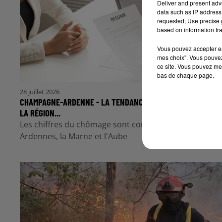
Deliver and present adv
data such as IP address 
requested; Use precise g
based on information tra
Vous pouvez accepter en 
mes choix". Vous pouvez
ce site. Vous pouvez met
bas de chaque page.
28 juillet 2026
CHAMPAGNE-ARDENNE - LA TENDANCE EST À LA HAUSSE DAN
LA RÉGION...
Les chiffres du chômage sont connus pour les
Ardennes, la Marne et l'Aube