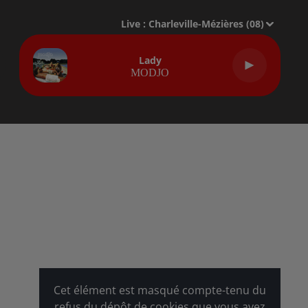
Live :
Charleville-Mézières (08)
Lady
MODJO
Cet élément est masqué compte-tenu du
refus du dépôt de cookies que vous avez