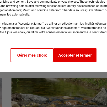
ertising and content; Save and communicate privacy choices. These technologies
and browsing data to offer following functionalities: Identify devices based on infor
eolocation data; Match and combine data from other data sources; Link different de
nsmitted automatically.
cliquant sur "Accepter et fermer", ou affiner en sélectionnant les finalités et/ou pa
 également refuser en cliquant sur "Continuer sans accepter". Vos préférences ne 
tre à jour vos choix, ou retirer votre consentement à tout moment via le lien "Gérer 
28 juillet 2026
S
CHAMPAGNE ARDENNE - ALERTE JAUNE CANICULE DANS LA
RÉGION CE MERCREDI
Gérer mes choix
Accepter et fermer
Les fortes chaleurs font leur retour cette semaine.