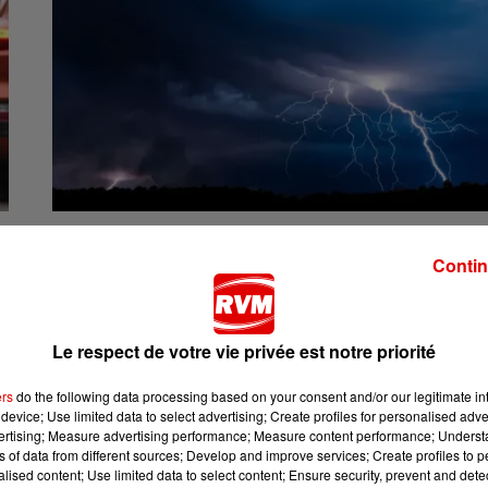
29 juillet 2026
CHAMPAGNE ARDENNE - ALERTE JAUNE AUX ORAGES CE JEU
Contin
DANS LA RÉGION
Des orages et quelques averses sont annoncés pour
ce jeudi 30 juillet.
Le respect de votre vie privée est notre priorité
ers
do the following data processing based on your consent and/or our legitimate int
device; Use limited data to select advertising; Create profiles for personalised adver
vertising; Measure advertising performance; Measure content performance; Unders
ns of data from different sources; Develop and improve services; Create profiles to 
alised content; Use limited data to select content; Ensure security, prevent and detect