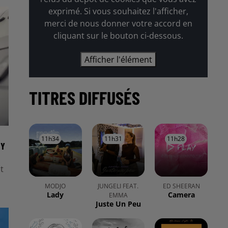
exprimé. Si vous souhaitez l'afficher,
merci de nous donner votre accord en
cliquant sur le bouton ci-dessous.
Afficher l'élément
TITRES DIFFUSÉS
11h34
11h34
11h31
11h31
11h28
11h28
 Y
t
MODJO
JUNGELI FEAT.
ED SHEERAN
Lady
Camera
EMMA
Juste Un Peu