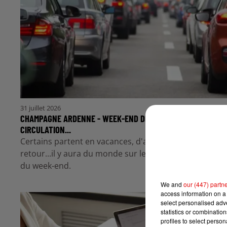
31 juillet 2026
CHAMPAGNE ARDENNE - WEEK-END DE CHASSÉ-CROISÉ : LA
CIRCULATION...
Certains partent en vacances, d'autres sont sur le
retour...il y aura du monde sur les routes tout au long
du week-end.
We and
our (447) partn
access information on a 
select personalised ad
statistics or combinatio
profiles to select person