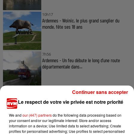
10h17
Ardennes - Woinic, le plus grand sanglier du
monde, fête ses 18 ans
7h56
Ardennes - Un feu débute le long d'une route
départementale dans...
Continuer sans accepter
Le respect de votre vie privée est notre priorité
We and
our (447) partners
do the following data processing based on
TITRES DIFFUSÉS
your consent and/or our legitimate interest: Store and/or access
information on a device; Use limited data to select advertising; Create
profiles for personalised advertising; Use profiles to select personalised