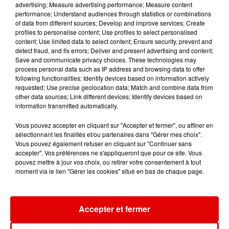
advertising; Measure advertising performance; Measure content
14h16
14h16
14h13
14h13
14h10
14h10
performance; Understand audiences through statistics or combinations
of data from different sources; Develop and improve services; Create
profiles to personalise content; Use profiles to select personalised
content; Use limited data to select content; Ensure security, prevent and
detect fraud, and fix errors; Deliver and present advertising and content;
Save and communicate privacy choices. These technologies may
process personal data such as IP address and browsing data to offer
PEP'S
KATSEYE
LUCENZO
following functionalities: Identify devices based on information actively
Liberta
Gabriela
Limencello
requested; Use precise geolocation data; Match and combine data from
other data sources; Link different devices; Identify devices based on
information transmitted automatically.
Vous pouvez accepter en cliquant sur "Accepter et fermer", ou affiner en
sélectionnant les finalités et/ou partenaires dans "Gérer mes choix".
Vous pouvez également refuser en cliquant sur "Continuer sans
accepter". Vos préférences ne s'appliqueront que pour ce site. Vous
pouvez mettre à jour vos choix, ou retirer votre consentement à tout
moment via le lien "Gérer les cookies" situé en bas de chaque page.
Accepter et fermer