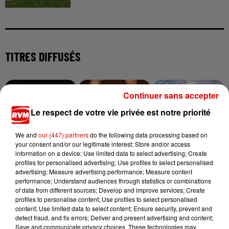
TITRES DIFFUSÉS
Continuer sans accepter
8h38
8h38
8h35
8h35
8h32
8h32
Le respect de votre vie privée est notre priorité
We and
our (447) partners
do the following data processing based on
your consent and/or our legitimate interest: Store and/or access
information on a device; Use limited data to select advertising; Create
DJO
HUGEL, IMAEL ANGEL,
ADELE CASTILLON
profiles for personalised advertising; Use profiles to select personalised
End Of Beginning
Ete Avec Toi
ULTRA NATE
advertising; Measure advertising performance; Measure content
Movin' To The Sun
performance; Understand audiences through statistics or combinations
of data from different sources; Develop and improve services; Create
profiles to personalise content; Use profiles to select personalised
content; Use limited data to select content; Ensure security, prevent and
detect fraud, and fix errors; Deliver and present advertising and content;
Save and communicate privacy choices. These technologies may