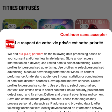
TITRES DIFFUSÉS
6h16
6h16
6h12
6h12
6h10
6h10
Continuer sans accepter
Le respect de votre vie privée est notre priorité
We and
our (447) partners
do the following data processing based on
your consent and/or our legitimate interest: Store and/or access
SIMPLE MINDS
FARRUKO
MARINE
information on a device; Use limited data to select advertising; Create
Mandela Day
Yapaque
Coeur Maladroit
profiles for personalised advertising; Use profiles to select personalised
advertising; Measure advertising performance; Measure content
performance; Understand audiences through statistics or combinations
of data from different sources; Develop and improve services; Create
profiles to personalise content; Use profiles to select personalised
content; Use limited data to select content; Ensure security, prevent and
detect fraud, and fix errors; Deliver and present advertising and content;
Save and communicate privacy choices. These technologies may
process personal data such as IP address and browsing data to offer
following functionalities: Identify devices based on information actively