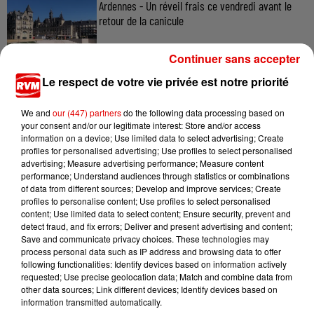
Ardennes - Un réveil frais ce vendredi avant le
retour de la canicule
Continuer sans accepter
Le respect de votre vie privée est notre priorité
7 août 2026
Ardennes - Woinic, le plus grand sanglier du
monde, fête ses 18 ans
We and
our (447) partners
do the following data processing based on
your consent and/or our legitimate interest: Store and/or access
information on a device; Use limited data to select advertising; Create
profiles for personalised advertising; Use profiles to select personalised
advertising; Measure advertising performance; Measure content
performance; Understand audiences through statistics or combinations
of data from different sources; Develop and improve services; Create
profiles to personalise content; Use profiles to select personalised
content; Use limited data to select content; Ensure security, prevent and
detect fraud, and fix errors; Deliver and present advertising and content;
TITRES DIFFUSÉS
Save and communicate privacy choices. These technologies may
process personal data such as IP address and browsing data to offer
following functionalities: Identify devices based on information actively
requested; Use precise geolocation data; Match and combine data from
23h23
23h23
23h20
23h20
23h17
23h17
other data sources; Link different devices; Identify devices based on
information transmitted automatically.