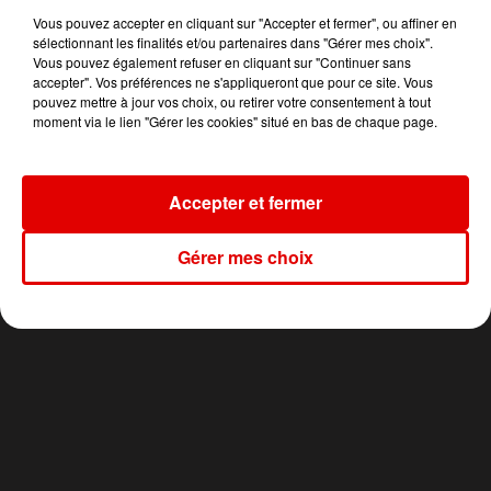
Vous pouvez accepter en cliquant sur "Accepter et fermer", ou affiner en
sélectionnant les finalités et/ou partenaires dans "Gérer mes choix".
Vous pouvez également refuser en cliquant sur "Continuer sans
accepter". Vos préférences ne s'appliqueront que pour ce site. Vous
KYGO FEAT. PAUL MC
TRINIX
ARMIN VAN BUUREN
pouvez mettre à jour vos choix, ou retirer votre consentement à tout
Madan
Blah Blah Blah
CARTNEY & MICHAEL
moment via le lien "Gérer les cookies" situé en bas de chaque page.
JACKSON
Say Say Say
Accepter et fermer
Gérer mes choix