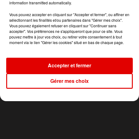
information transmitted automatically.
11h36
11h36
11h33
11h33
11h27
11h27
Vous pouvez accepter en cliquant sur "Accepter et fermer", ou affiner en
sélectionnant les finalités et/ou partenaires dans "Gérer mes choix".
Vous pouvez également refuser en cliquant sur "Continuer sans
accepter". Vos préférences ne s'appliqueront que pour ce site. Vous
pouvez mettre à jour vos choix, ou retirer votre consentement à tout
moment via le lien "Gérer les cookies" situé en bas de chaque page.
VITAA
TEMPER CITY
FRANCIS CABREL
Ca Fait Mal
Self Aware
La Corrida
Accepter et fermer
Gérer mes choix