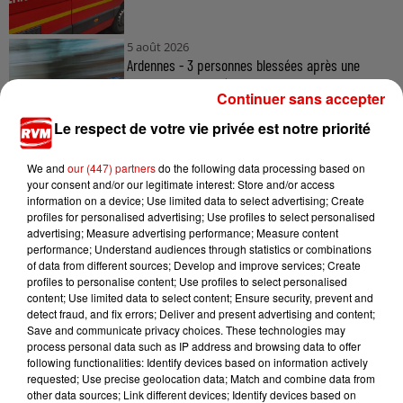
5 août 2026
Ardennes - 3 personnes blessées après une
collision entre 3 véhicules
Continuer sans accepter
Le respect de votre vie privée est notre priorité
5 août 2026
We and
our (447) partners
do the following data processing based on
Ardennes - Des Ardennais au casting du film «
your consent and/or our legitimate interest: Store and/or access
information on a device; Use limited data to select advertising; Create
Les Gendarmes »
profiles for personalised advertising; Use profiles to select personalised
advertising; Measure advertising performance; Measure content
performance; Understand audiences through statistics or combinations
of data from different sources; Develop and improve services; Create
profiles to personalise content; Use profiles to select personalised
content; Use limited data to select content; Ensure security, prevent and
detect fraud, and fix errors; Deliver and present advertising and content;
Save and communicate privacy choices. These technologies may
process personal data such as IP address and browsing data to offer
TITRES DIFFUSÉS
following functionalities: Identify devices based on information actively
requested; Use precise geolocation data; Match and combine data from
other data sources; Link different devices; Identify devices based on