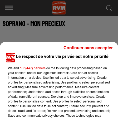
SOPRANO - MON PRECIEUX
Continuer sans accepter
« Mon précieux » extrait de la nouvelle édition de l’album
Le respect de votre vie privée est notre priorité
« L’Everest »
We and
our (447) partners
do the following data processing based on
your consent and/or our legitimate interest: Store and/or access
Cet élément est masqué compte-tenu du refus du
information on a device; Use limited data to select advertising; Create
profiles for personalised advertising; Use profiles to select personalised
dépôt de cookies que vous avez exprimé. Si vous
advertising; Measure advertising performance; Measure content
souhaitez l'afficher, merci de nous donner votre
performance; Understand audiences through statistics or combinations
accord en cliquant sur le bouton ci-dessous.
of data from different sources; Develop and improve services; Create
profiles to personalise content; Use profiles to select personalised
content; Use limited data to select content; Ensure security, prevent and
Afficher l'élément
detect fraud, and fix errors; Deliver and present advertising and content;
Save and communicate privacy choices. These technologies may