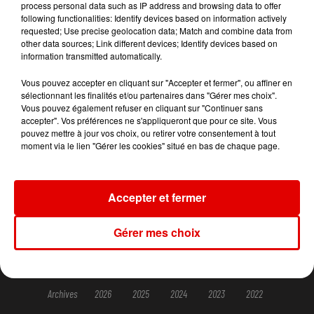
process personal data such as IP address and browsing data to offer
following functionalities: Identify devices based on information actively
requested; Use precise geolocation data; Match and combine data from
other data sources; Link different devices; Identify devices based on
information transmitted automatically.
ACCUEIL
RADIO
INFOS
JEUX
Vous pouvez accepter en cliquant sur "Accepter et fermer", ou affiner en
sélectionnant les finalités et/ou partenaires dans "Gérer mes choix".
Vous pouvez également refuser en cliquant sur "Continuer sans
AGENDA
PODCASTS
CONTACT
accepter". Vos préférences ne s'appliqueront que pour ce site. Vous
pouvez mettre à jour vos choix, ou retirer votre consentement à tout
moment via le lien "Gérer les cookies" situé en bas de chaque page.
© SARL SCOP RVM - Tous droits réservés
Mentions légales
Accepter et fermer
Conditions d'usage et charte pour la protection des données
Gérer mes choix
Gestion des cookies
Plan du site
Archives
2026
2025
2024
2023
2022