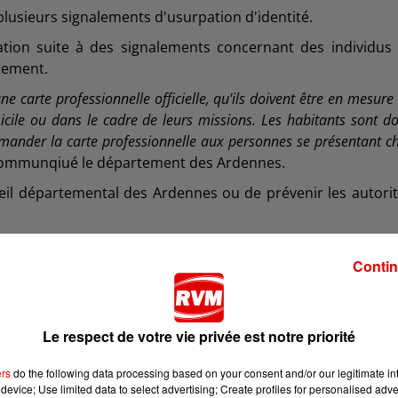
 plusieurs signalements d'usurpation d'identité.
ation suite à des signalements concernant des individus
rtement.
e carte professionnelle officielle, qu'ils doivent être en mesure
cile ou dans le cadre de leurs missions. Les habitants sont d
 demander la carte professionnelle aux personnes se présentant c
communqiué le département des Ardennes.
nseil départemental des Ardennes ou de prévenir les autori
Contin
Le respect de votre vie privée est notre priorité
ers
do the following data processing based on your consent and/or our legitimate int
device; Use limited data to select advertising; Create profiles for personalised adver