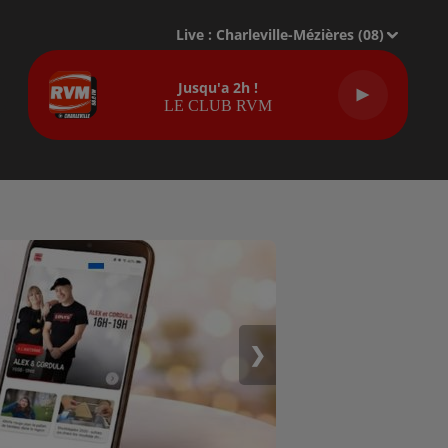
Live :
Charleville-Mézières (08)
Jusqu'a 2h !
LE CLUB RVM
❯