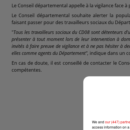
Le Conseil départemental appelle à la vigilance face à
Le Conseil départemental souhaite alerter la popul
faisant passer pour des travailleurs sociaux du Dépa
"
Tous les travailleurs sociaux du CD08 sont détenteurs d'un
présenter à tout moment lors de leur intervention à domi
invités à faire preuve de vigilance et à ne pas hésiter à
elles comme agents du Département",
indique dans un 
En cas de doute, il est conseillé de contacter le Co
compétentes.
We and
our (447) partn
access information on a 