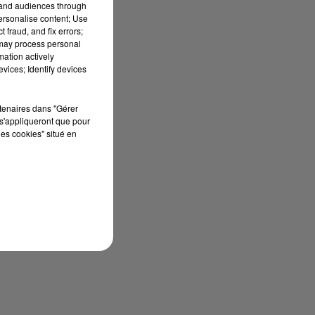
tand audiences through
personalise content; Use
 fraud, and fix errors;
 may process personal
mation actively
vices; Identify devices
rtenaires dans "Gérer
s'appliqueront que pour
les cookies" situé en