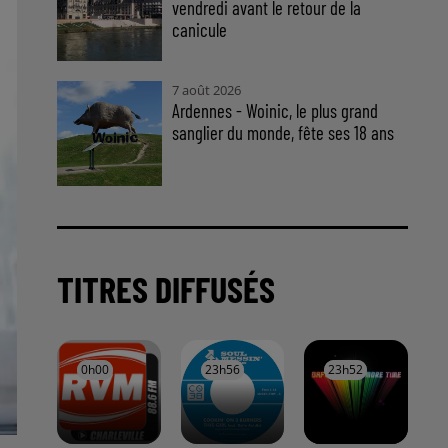
vendredi avant le retour de la
canicule
7 août 2026
Ardennes - Woinic, le plus grand
sanglier du monde, fête ses 18 ans
TITRES DIFFUSÉS
0h00
0h00
23h56
23h56
23h52
23h52