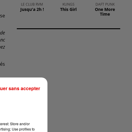
LE CLUB RVM
KUNGS
DAFT PUNK
Jusqu'a 2h !
This Girl
One More
Time
 se
 de
onc
hez
tés
uer sans accepter
erest: Store and/or
tising; Use profiles to