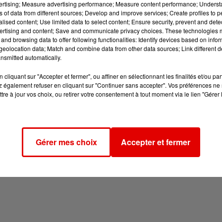
vertising; Measure advertising performance; Measure content performance; Unders
ns of data from different sources; Develop and improve services; Create profiles to 
alised content; Use limited data to select content; Ensure security, prevent and detect
ertising and content; Save and communicate privacy choices. These technologies
and browsing data to offer following functionalities: Identify devices based on infor
eolocation data; Match and combine data from other data sources; Link different de
nsmitted automatically.
cliquant sur "Accepter et fermer", ou affiner en sélectionnant les finalités et/ou pa
 également refuser en cliquant sur "Continuer sans accepter". Vos préférences ne 
tre à jour vos choix, ou retirer votre consentement à tout moment via le lien "Gérer 
Gérer mes choix
Accepter et fermer