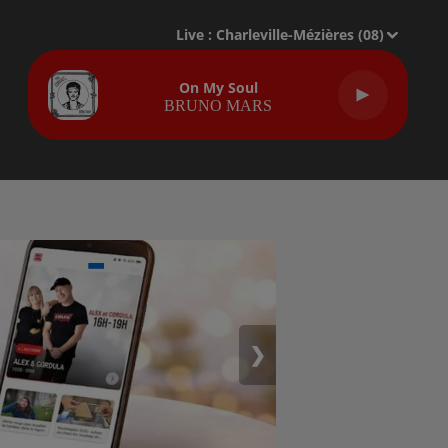
Live :
Charleville-Mézières (08)
On My Soul
BRUNO MARS
❯