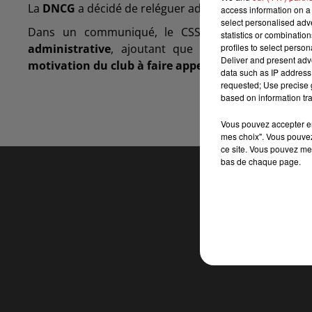
La
DNCG
a décidé de reléguer administrativement le 
access information on a 
select personalised ad
Dans un communiqué, le CSSA indique prendre 
statistics or combinatio
profiles to select person
administrative
, ajoutant que le président du clu
Deliver and present adv
motivation du club à faire appel
et sa conviction qu
data such as IP address 
requested; Use precise g
based on information tra
Vous pouvez accepter en 
mes choix". Vous pouvez
ce site. Vous pouvez met
bas de chaque page.