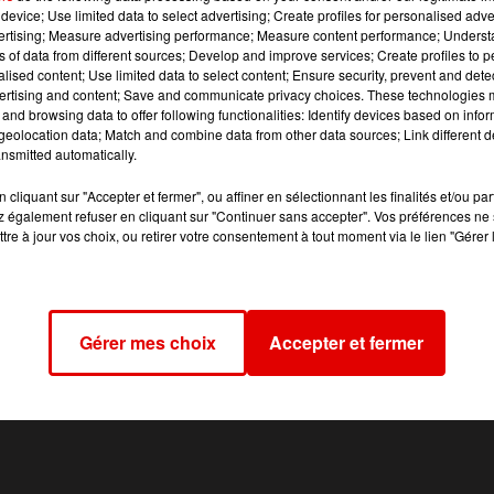
club de Sedan.
device; Use limited data to select advertising; Create profiles for personalised adver
vertising; Measure advertising performance; Measure content performance; Unders
acte sans surprise de cette décision de
rétrogradati
ns of data from different sources; Develop and improve services; Create profiles to 
alised content; Use limited data to select content; Ensure security, prevent and detect
b, Marc Dubois, s'exprimera ce mercredi. Il exposera 
ertising and content; Save and communicate privacy choices. These technologies
e le CSSA conservera sa place acquise en National.
and browsing data to offer following functionalities: Identify devices based on infor
eolocation data; Match and combine data from other data sources; Link different de
nsmitted automatically.
cliquant sur "Accepter et fermer", ou affiner en sélectionnant les finalités et/ou pa
 également refuser en cliquant sur "Continuer sans accepter". Vos préférences ne 
tre à jour vos choix, ou retirer votre consentement à tout moment via le lien "Gérer 
Gérer mes choix
Accepter et fermer