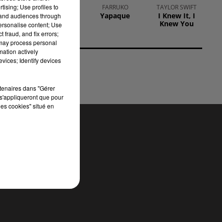
tising; Use profiles to
BRUNO MARS
FARRUKO
TAYLOR SWIFT
On My Soul
Yapaque
I Knew It, I
tand audiences through
on
Knew You
personalise content; Use
 fraud, and fix errors;
la
 may process personal
mation actively
vices; Identify devices
rtenaires dans "Gérer
s'appliqueront que pour
les cookies" situé en