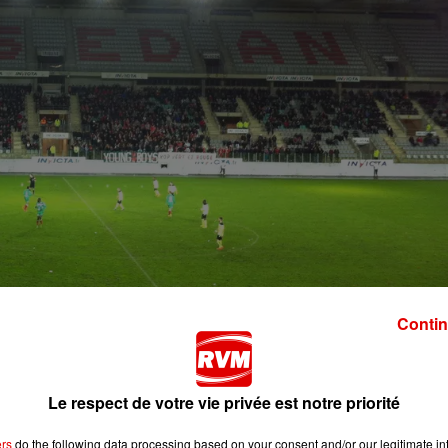
Contin
Le respect de votre vie privée est notre priorité
 National cette saison, le CSSA, en
situation financière
tr
le du Contrôle de Gestion.
ers
do the following data processing based on your consent and/or our legitimate int