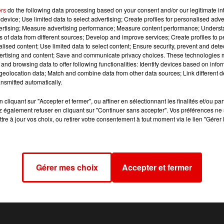
ers
do the following data processing based on your consent and/or our legitimate int
ront présentes sur la foire de Sedan, du 10 au 14 septemb
device; Use limited data to select advertising; Create profiles for personalised adver
Armes. Pendant 5 jours ce sont les spécialités ardennaises 
vertising; Measure advertising performance; Measure content performance; Unders
ns of data from different sources; Develop and improve services; Create profiles to 
alised content; Use limited data to select content; Ensure security, prevent and detect
ionnelle foire agricole, le vendredi 9 septembre à partir de 
ertising and content; Save and communicate privacy choices. These technologies
avec le concert événement gratuit du
RVM Live
, avec sur scèn
and browsing data to offer following functionalities: Identify devices based on infor
eolocation data; Match and combine data from other data sources; Link different de
ilvan Areg, Celestal avec Cecilia Krull et d'autres surprises
nsmitted automatically.
cliquant sur "Accepter et fermer", ou affiner en sélectionnant les finalités et/ou pa
 également refuser en cliquant sur "Continuer sans accepter". Vos préférences ne 
tre à jour vos choix, ou retirer votre consentement à tout moment via le lien "Gérer 
Gérer mes choix
Accepter et fermer