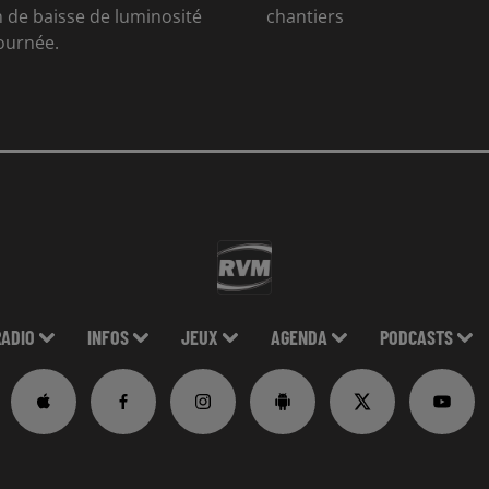
 de baisse de luminosité
chantiers
journée.
RADIO
INFOS
JEUX
AGENDA
PODCASTS