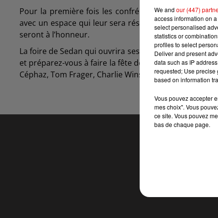
We and
our (447) partn
Pour la première fois les confréries ardennaises se
access information on a 
avec un espace qui leur sera réservé, sur la place d'
select personalised ad
seront à l’honneur.
statistics or combinatio
profiles to select person
La foire de Sedan qui ouvrira ses portes avec la tradit
Deliver and present adv
et préparez-vous à faire la fête dès le vendredi soir 
data such as IP address 
requested; Use precise g
Céphaz, Tom Frager, Charlie Winston, Diva Faune, Soa, S
based on information tra
Vous pouvez accepter en 
mes choix". Vous pouvez
ce site. Vous pouvez met
bas de chaque page.