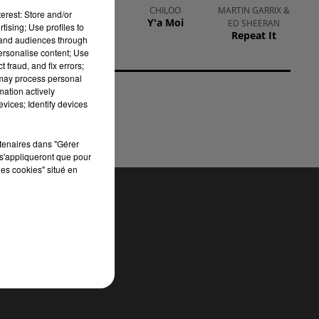
JOAN JETT
CHILOO
MARTIN GARRIX &
erest: Store and/or
re,
I Love
Y'a Moi
ED SHEERAN
tising; Use profiles to
qui
Rock'n'roll
Repeat It
tand audiences through
personalise content; Use
 fraud, and fix errors;
18h
 may process personal
e :
mation actively
vices; Identify devices
.
rtenaires dans "Gérer
s'appliqueront que pour
les cookies" situé en