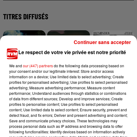
TITRES DIFFUSÉS
7h18
7h18
7h15
7h15
7h12
7h12
Continuer sans accepter
Le respect de votre vie privée est notre priorité
We and
our (447) partners
do the following data processing based on
your consent and/or our legitimate interest: Store and/or access
information on a device; Use limited data to select advertising; Create
TAME IMPALA & JENNIE
BIGFLO & OLI
FEIST
profiles for personalised advertising; Use profiles to select personalised
Dracula
Picasso
1234
advertising; Measure advertising performance; Measure content
performance; Understand audiences through statistics or combinations
of data from different sources; Develop and improve services; Create
profiles to personalise content; Use profiles to select personalised
content; Use limited data to select content; Ensure security, prevent and
detect fraud, and fix errors; Deliver and present advertising and content;
Save and communicate privacy choices. These technologies may
process personal data such as IP address and browsing data to offer
following functionalities: Identify devices based on information actively