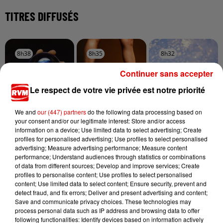
TITRES DIFFUSÉS
8h38
8h38
8h35
8h35
8h32
8h32
Continuer sans accepter
Le respect de votre vie privée est notre priorité
We and
our (447) partners
do the following data processing based on
DJO
HUGEL, IMAEL ANGEL,
ADELE CASTILLON
your consent and/or our legitimate interest: Store and/or access
End Of Beginning
Ete Avec Toi
ULTRA NATE
information on a device; Use limited data to select advertising; Create
Movin' To The Sun
profiles for personalised advertising; Use profiles to select personalised
advertising; Measure advertising performance; Measure content
performance; Understand audiences through statistics or combinations
of data from different sources; Develop and improve services; Create
profiles to personalise content; Use profiles to select personalised
content; Use limited data to select content; Ensure security, prevent and
detect fraud, and fix errors; Deliver and present advertising and content;
Save and communicate privacy choices. These technologies may
process personal data such as IP address and browsing data to offer
following functionalities: Identify devices based on information actively