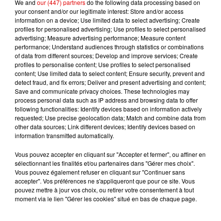
We and
our (447) partners
do the following data processing based on
your consent and/or our legitimate interest: Store and/or access
information on a device; Use limited data to select advertising; Create
TITRES DIFFUSÉS
profiles for personalised advertising; Use profiles to select personalised
advertising; Measure advertising performance; Measure content
performance; Understand audiences through statistics or combinations
of data from different sources; Develop and improve services; Create
profiles to personalise content; Use profiles to select personalised
7h56
7h56
7h52
7h52
7h48
7h48
content; Use limited data to select content; Ensure security, prevent and
detect fraud, and fix errors; Deliver and present advertising and content;
Save and communicate privacy choices. These technologies may
process personal data such as IP address and browsing data to offer
following functionalities: Identify devices based on information actively
requested; Use precise geolocation data; Match and combine data from
other data sources; Link different devices; Identify devices based on
CHRISTOPHE MAE
SHAKIRA FEAT. BURNA
JAYMES YOUNG
information transmitted automatically.
La Lune
Infinity
BOY
Dai Dai
Vous pouvez accepter en cliquant sur "Accepter et fermer", ou affiner en
sélectionnant les finalités et/ou partenaires dans "Gérer mes choix".
Vous pouvez également refuser en cliquant sur "Continuer sans
accepter". Vos préférences ne s'appliqueront que pour ce site. Vous
pouvez mettre à jour vos choix, ou retirer votre consentement à tout
moment via le lien "Gérer les cookies" situé en bas de chaque page.