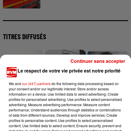
TITRES DIFFUSÉS
23h27
23h27
23h24
23h24
23h21
23h21
Continuer sans accepter
Le respect de votre vie privée est notre priorité
We and
our (447) partners
do the following data processing based on
your consent and/or our legitimate interest: Store and/or access
information on a device; Use limited data to select advertising; Create
DUA LIPA
ZAHO FEAT. MC SOLAAR
TEDDY SWIMS
profiles for personalised advertising; Use profiles to select personalised
Training Season
Comme Caroline
Mr Know It All
advertising; Measure advertising performance; Measure content
performance; Understand audiences through statistics or combinations
of data from different sources; Develop and improve services; Create
profiles to personalise content; Use profiles to select personalised
content; Use limited data to select content; Ensure security, prevent and
detect fraud, and fix errors; Deliver and present advertising and content;