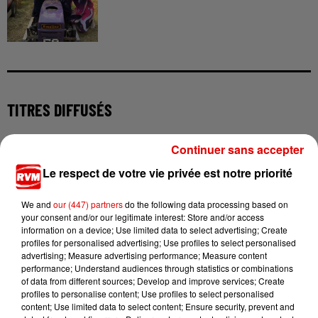
TITRES DIFFUSÉS
Continuer sans accepter
9h04
9h04
8h57
8h57
8h49
8h49
Le respect de votre vie privée est notre priorité
We and
our (447) partners
do the following data processing based on
your consent and/or our legitimate interest: Store and/or access
information on a device; Use limited data to select advertising; Create
profiles for personalised advertising; Use profiles to select personalised
FARRUKO
CHRISTOPHE WILLEM
THE RASMUS
advertising; Measure advertising performance; Measure content
Yapaque
Systaime
In The Shadows
performance; Understand audiences through statistics or combinations
of data from different sources; Develop and improve services; Create
profiles to personalise content; Use profiles to select personalised
content; Use limited data to select content; Ensure security, prevent and