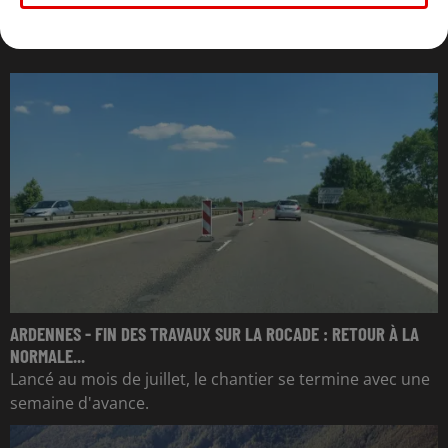
L'ACTU DES ARDENNES
ARDENNES - FIN DES TRAVAUX SUR LA ROCADE : RETOUR À LA
NORMALE...
Lancé au mois de juillet, le chantier se termine avec une
semaine d'avance.