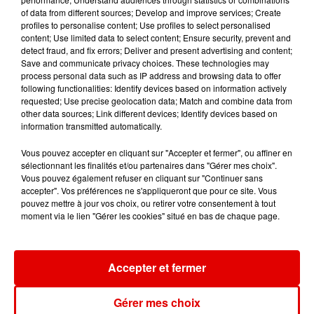
of data from different sources; Develop and improve services; Create
profiles to personalise content; Use profiles to select personalised
content; Use limited data to select content; Ensure security, prevent and
DJO
HUGEL, IMAEL ANGEL,
ADELE CASTILLON
End Of Beginning
Ete Avec Toi
detect fraud, and fix errors; Deliver and present advertising and content;
ULTRA NATE
Movin' To The Sun
Save and communicate privacy choices. These technologies may
process personal data such as IP address and browsing data to offer
following functionalities: Identify devices based on information actively
requested; Use precise geolocation data; Match and combine data from
other data sources; Link different devices; Identify devices based on
information transmitted automatically.
Vous pouvez accepter en cliquant sur "Accepter et fermer", ou affiner en
sélectionnant les finalités et/ou partenaires dans "Gérer mes choix".
Vous pouvez également refuser en cliquant sur "Continuer sans
accepter". Vos préférences ne s'appliqueront que pour ce site. Vous
pouvez mettre à jour vos choix, ou retirer votre consentement à tout
moment via le lien "Gérer les cookies" situé en bas de chaque page.
Accepter et fermer
Gérer mes choix