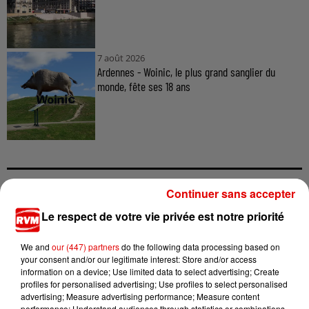
7 août 2026
Ardennes - Woinic, le plus grand sanglier du
monde, fête ses 18 ans
Continuer sans accepter
TITRES DIFFUSÉS
Le respect de votre vie privée est notre priorité
We and
our (447) partners
do the following data processing based on
8h38
8h38
8h35
8h35
8h32
8h32
your consent and/or our legitimate interest: Store and/or access
information on a device; Use limited data to select advertising; Create
profiles for personalised advertising; Use profiles to select personalised
advertising; Measure advertising performance; Measure content
performance; Understand audiences through statistics or combinations