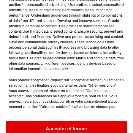
profiles for personalised advertising; Use profiles to select personalised
advertising; Measure advertising performance; Measure content
performance; Understand audiences through statistics or combinations
of data from different sources; Develop and improve services; Create
profiles to personalise content; Use profiles to select personalised
content; Use limited data to select content; Ensure security, prevent and
detect fraud, and fix errors; Deliver and present advertising and content;
À LA UNE
Save and communicate privacy choices. These technologies may
process personal data such as IP address and browsing data to offer
following functionalities: Identify devices based on information actively
6 août 2026
requested; Use precise geolocation data; Match and combine data from
Ardennes - Les rassemblements festifs à
other data sources; Link different devices; Identify devices based on
caractère musical interdits...
information transmitted automatically.
Vous pouvez accepter en cliquant sur "Accepter et fermer", ou affiner en
sélectionnant les finalités et/ou partenaires dans "Gérer mes choix".
Vous pouvez également refuser en cliquant sur "Continuer sans
6 août 2026
accepter". Vos préférences ne s'appliqueront que pour ce site. Vous
Ardennes - Plusieurs rendez-vous prévus dans les
pouvez mettre à jour vos choix, ou retirer votre consentement à tout
moment via le lien "Gérer les cookies" situé en bas de chaque page.
Ardennes pour...
Accepter et fermer