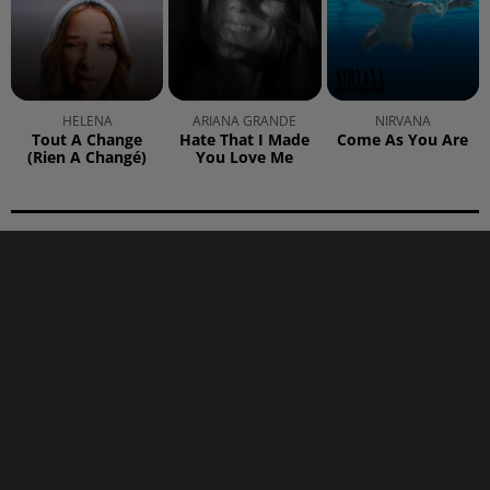
HELENA
ARIANA GRANDE
NIRVANA
Tout A Change
Hate That I Made
Come As You Are
(rien A Changé)
You Love Me