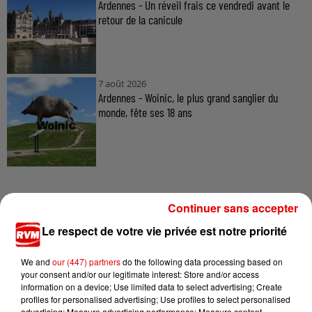
Ardennes - Un réveil frais ce vendredi avant le
retour de la canicule
7 août 2026
Ardennes - Woinic, le plus grand sanglier du
monde, fête ses 18 ans
Continuer sans accepter
Le respect de votre vie privée est notre priorité
TITRES DIFFUSÉS
We and
our (447) partners
do the following data processing based on
your consent and/or our legitimate interest: Store and/or access
6h36
6h36
6h34
6h34
6h31
6h31
information on a device; Use limited data to select advertising; Create
profiles for personalised advertising; Use profiles to select personalised
advertising; Measure advertising performance; Measure content