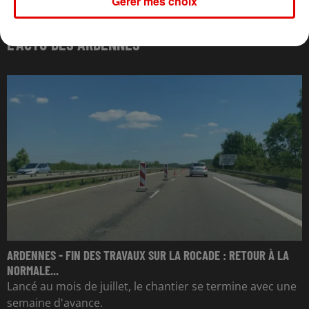
Gérer mes choix
L'ACTU DES ARDENNES
ARDENNES - FIN DES TRAVAUX SUR LA ROCADE : RETOUR À LA
NORMALE...
Lancé au mois de juillet, le chantier se termine avec une
semaine d'avance.