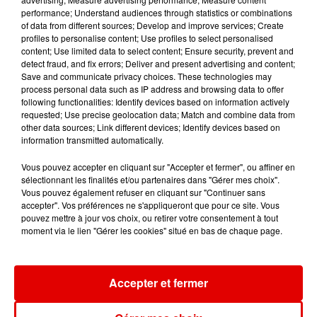
performance; Understand audiences through statistics or combinations
of data from different sources; Develop and improve services; Create
profiles to personalise content; Use profiles to select personalised
content; Use limited data to select content; Ensure security, prevent and
detect fraud, and fix errors; Deliver and present advertising and content;
MANESKIN
BEBE REXHA & DAVID
JUNGELI FEAT. EMMA
Supermodel
Juste Un Peu
Save and communicate privacy choices. These technologies may
GUETTA
Sad Girls
process personal data such as IP address and browsing data to offer
following functionalities: Identify devices based on information actively
requested; Use precise geolocation data; Match and combine data from
other data sources; Link different devices; Identify devices based on
information transmitted automatically.
Vous pouvez accepter en cliquant sur "Accepter et fermer", ou affiner en
sélectionnant les finalités et/ou partenaires dans "Gérer mes choix".
Vous pouvez également refuser en cliquant sur "Continuer sans
accepter". Vos préférences ne s'appliqueront que pour ce site. Vous
pouvez mettre à jour vos choix, ou retirer votre consentement à tout
moment via le lien "Gérer les cookies" situé en bas de chaque page.
Accepter et fermer