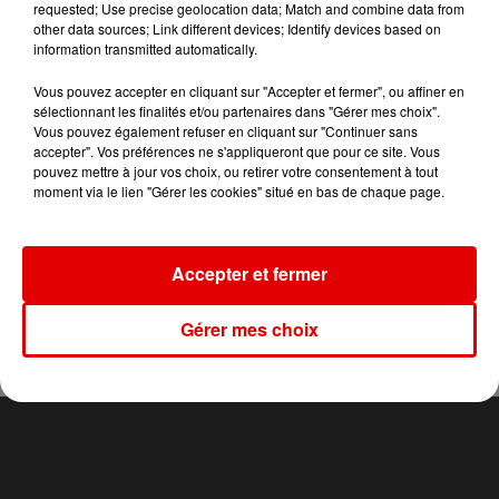
requested; Use precise geolocation data; Match and combine data from
other data sources; Link different devices; Identify devices based on
information transmitted automatically.
TITRES DIFFUSÉS
Vous pouvez accepter en cliquant sur "Accepter et fermer", ou affiner en
sélectionnant les finalités et/ou partenaires dans "Gérer mes choix".
Vous pouvez également refuser en cliquant sur "Continuer sans
accepter". Vos préférences ne s'appliqueront que pour ce site. Vous
10h23
10h23
10h14
10h14
10h11
10h11
pouvez mettre à jour vos choix, ou retirer votre consentement à tout
moment via le lien "Gérer les cookies" situé en bas de chaque page.
Accepter et fermer
MANON LISA
TEMPER CITY
ZAHO FEAT. MC SOLAAR
Le Petit Pecheur
Self Aware
Comme Caroline
Gérer mes choix