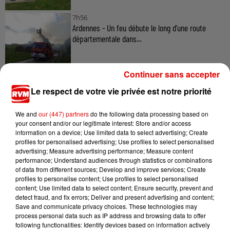
7h56
Ardennes - Un feu débute le long d'une route
départementale dans...
Continuer sans accepter
6 août 2026
Le respect de votre vie privée est notre priorité
Ardennes - Les rassemblements festifs à
caractère musical interdits...
We and
our (447) partners
do the following data processing based on
your consent and/or our legitimate interest: Store and/or access
information on a device; Use limited data to select advertising; Create
profiles for personalised advertising; Use profiles to select personalised
advertising; Measure advertising performance; Measure content
6 août 2026
performance; Understand audiences through statistics or combinations
Ardennes - Plusieurs rendez-vous prévus dans les
of data from different sources; Develop and improve services; Create
Ardennes pour...
profiles to personalise content; Use profiles to select personalised
content; Use limited data to select content; Ensure security, prevent and
detect fraud, and fix errors; Deliver and present advertising and content;
Save and communicate privacy choices. These technologies may
process personal data such as IP address and browsing data to offer
following functionalities: Identify devices based on information actively