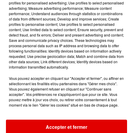
profiles for personalised advertising; Use profiles to select personalised
14h36
14h36
14h34
14h34
14h30
14h30
advertising; Measure advertising performance; Measure content
performance; Understand audiences through statistics or combinations
of data from different sources; Develop and improve services; Create
profiles to personalise content; Use profiles to select personalised
content; Use limited data to select content; Ensure security, prevent and
detect fraud, and fix errors; Deliver and present advertising and content;
Save and communicate privacy choices. These technologies may
ROBIN SCHULZ
TIBZ, MIKE DEMERO,
NAIKA
process personal data such as IP address and browsing data to offer
Somewhere Over
One Track Mind
ZAGATA
following functionalities: Identify devices based on information actively
The Rainbow /
Take Me Away
What A Wonderful
requested; Use precise geolocation data; Match and combine data from
World
other data sources; Link different devices; Identify devices based on
information transmitted automatically.
Vous pouvez accepter en cliquant sur "Accepter et fermer", ou affiner en
sélectionnant les finalités et/ou partenaires dans "Gérer mes choix".
Vous pouvez également refuser en cliquant sur "Continuer sans
accepter". Vos préférences ne s'appliqueront que pour ce site. Vous
pouvez mettre à jour vos choix, ou retirer votre consentement à tout
moment via le lien "Gérer les cookies" situé en bas de chaque page.
Accepter et fermer