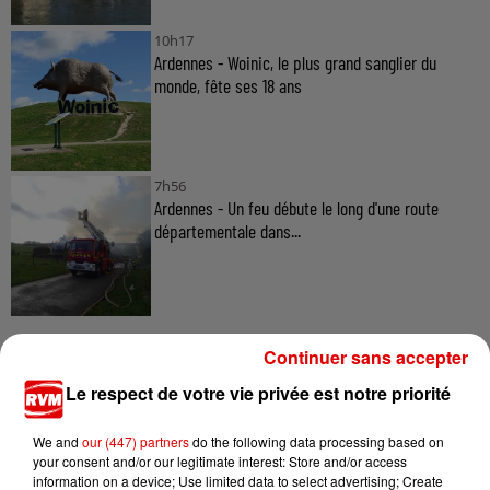
10h17
Ardennes - Woinic, le plus grand sanglier du
monde, fête ses 18 ans
7h56
Ardennes - Un feu débute le long d'une route
départementale dans...
Continuer sans accepter
Le respect de votre vie privée est notre priorité
TITRES DIFFUSÉS
We and
our (447) partners
do the following data processing based on
your consent and/or our legitimate interest: Store and/or access
information on a device; Use limited data to select advertising; Create