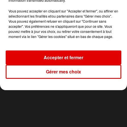
information transmitted automatically.
20h09
20h09
20h06
20h06
20h03
20h03
Vous pouvez accepter en cliquant sur "Accepter et fermer", ou affiner en
sélectionnant les finalités et/ou partenaires dans "Gérer mes choix".
Vous pouvez également refuser en cliquant sur "Continuer sans
accepter". Vos préférences ne s'appliqueront que pour ce site. Vous
pouvez mettre à jour vos choix, ou retirer votre consentement à tout
moment via le lien "Gérer les cookies" situé en bas de chaque page.
EVELYN THOMAS
ELLIOTT
ANTOINE CLAMARAN
High Energy
La Camisa Negra
Gold
Accepter et fermer
Gérer mes choix