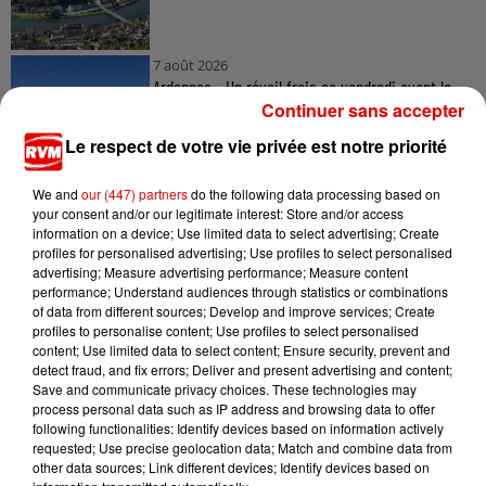
7 août 2026
Ardennes - Un réveil frais ce vendredi avant le
retour de la canicule
Continuer sans accepter
Le respect de votre vie privée est notre priorité
We and
our (447) partners
do the following data processing based on
7 août 2026
your consent and/or our legitimate interest: Store and/or access
Ardennes - Woinic, le plus grand sanglier du
information on a device; Use limited data to select advertising; Create
monde, fête ses 18 ans
profiles for personalised advertising; Use profiles to select personalised
advertising; Measure advertising performance; Measure content
performance; Understand audiences through statistics or combinations
of data from different sources; Develop and improve services; Create
profiles to personalise content; Use profiles to select personalised
content; Use limited data to select content; Ensure security, prevent and
detect fraud, and fix errors; Deliver and present advertising and content;
Save and communicate privacy choices. These technologies may
process personal data such as IP address and browsing data to offer
following functionalities: Identify devices based on information actively
TITRES DIFFUSÉS
requested; Use precise geolocation data; Match and combine data from
other data sources; Link different devices; Identify devices based on