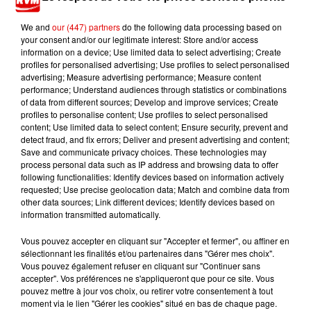
We and
our (447) partners
do the following data processing based on
your consent and/or our legitimate interest: Store and/or access
information on a device; Use limited data to select advertising; Create
profiles for personalised advertising; Use profiles to select personalised
TITRES DIFFUSÉS
advertising; Measure advertising performance; Measure content
performance; Understand audiences through statistics or combinations
of data from different sources; Develop and improve services; Create
profiles to personalise content; Use profiles to select personalised
content; Use limited data to select content; Ensure security, prevent and
8h56
8h56
8h54
8h54
8h51
8h51
detect fraud, and fix errors; Deliver and present advertising and content;
Save and communicate privacy choices. These technologies may
process personal data such as IP address and browsing data to offer
following functionalities: Identify devices based on information actively
requested; Use precise geolocation data; Match and combine data from
other data sources; Link different devices; Identify devices based on
information transmitted automatically.
JEAN-JACQUES
DJ GOJA FEAT. JASON
AMBRE
J'me Demande
GOLDMAN
DERULO X MELODY
Vous pouvez accepter en cliquant sur "Accepter et fermer", ou affiner en
Elle Attend
Mi Chico
sélectionnant les finalités et/ou partenaires dans "Gérer mes choix".
Vous pouvez également refuser en cliquant sur "Continuer sans
accepter". Vos préférences ne s'appliqueront que pour ce site. Vous
pouvez mettre à jour vos choix, ou retirer votre consentement à tout
moment via le lien "Gérer les cookies" situé en bas de chaque page.