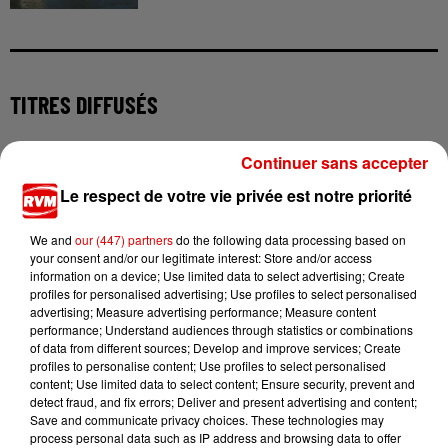
TITRES DIFFUSÉS
Continuer sans accepter
16h50
16h50
16h46
16h46
16h43
16h43
Le respect de votre vie privée est notre priorité
We and
our (447) partners
do the following data processing based on
your consent and/or our legitimate interest: Store and/or access
information on a device; Use limited data to select advertising; Create
profiles for personalised advertising; Use profiles to select personalised
FARRUKO
AARON
MANON LISA
advertising; Measure advertising performance; Measure content
Yapaque
U-Turn (lili)
Le Petit Pecheur
performance; Understand audiences through statistics or combinations
of data from different sources; Develop and improve services; Create
profiles to personalise content; Use profiles to select personalised
content; Use limited data to select content; Ensure security, prevent and
detect fraud, and fix errors; Deliver and present advertising and content;
Save and communicate privacy choices. These technologies may
process personal data such as IP address and browsing data to offer