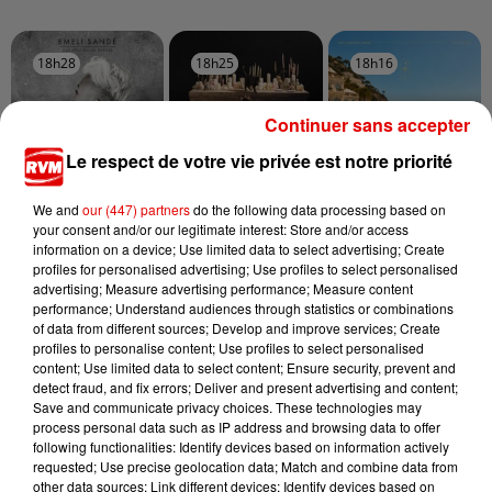
18h28
18h28
18h25
18h25
18h16
18h16
Continuer sans accepter
Le respect de votre vie privée est notre priorité
EMELI SANDÉ
TOVE LO X STROMAE
RIVIERA
We and
our (447) partners
do the following data processing based on
Next To Me
Des Fleurs
She Doesn't Mind
your consent and/or our legitimate interest: Store and/or access
information on a device; Use limited data to select advertising; Create
profiles for personalised advertising; Use profiles to select personalised
advertising; Measure advertising performance; Measure content
performance; Understand audiences through statistics or combinations
of data from different sources; Develop and improve services; Create
profiles to personalise content; Use profiles to select personalised
content; Use limited data to select content; Ensure security, prevent and
detect fraud, and fix errors; Deliver and present advertising and content;
Save and communicate privacy choices. These technologies may
process personal data such as IP address and browsing data to offer
following functionalities: Identify devices based on information actively
requested; Use precise geolocation data; Match and combine data from
other data sources; Link different devices; Identify devices based on