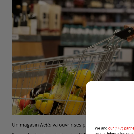
Un magasin
Netto
va ouvrir ses portes à Charleville.
We and
our (447) partn
access information on a 