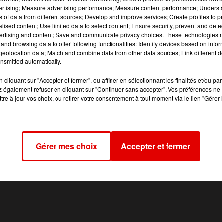
’été 2025.
vertising; Measure advertising performance; Measure content performance; Unders
ns of data from different sources; Develop and improve services; Create profiles to 
uartier de la Ronde Couture à Charleville.
alised content; Use limited data to select content; Ensure security, prevent and detect
pose des réductions tout au long de l'année.
ertising and content; Save and communicate privacy choices. These technologies
and browsing data to offer following functionalities: Identify devices based on infor
eolocation data; Match and combine data from other data sources; Link different de
nsmitted automatically.
cliquant sur "Accepter et fermer", ou affiner en sélectionnant les finalités et/ou pa
 également refuser en cliquant sur "Continuer sans accepter". Vos préférences ne 
tre à jour vos choix, ou retirer votre consentement à tout moment via le lien "Gérer 
Gérer mes choix
Accepter et fermer