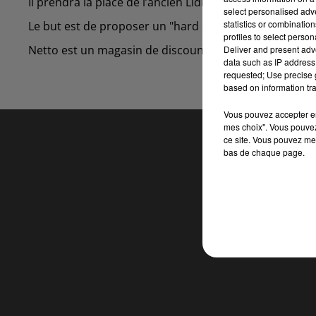
Il prendra la place de l’ancien Lidl et ouvrira pendant l
select personalised ad
statistics or combinatio
Le but est de proposer un "hard discounter" dans le q
profiles to select person
Netto est un magasin de discount alimentaire qui pro
Deliver and present adv
data such as IP address 
requested; Use precise g
based on information tra
Vous pouvez accepter en 
mes choix". Vous pouvez
ce site. Vous pouvez met
bas de chaque page.