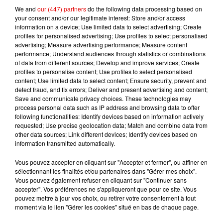
Ardennes - Plusieurs rendez-vous prévus dans les
We and
our (447) partners
do the following data processing based on
Ardennes pour...
your consent and/or our legitimate interest: Store and/or access
information on a device; Use limited data to select advertising; Create
profiles for personalised advertising; Use profiles to select personalised
advertising; Measure advertising performance; Measure content
performance; Understand audiences through statistics or combinations
6 août 2026
of data from different sources; Develop and improve services; Create
Champagne-Ardenne - Attention aux travaux sur
profiles to personalise content; Use profiles to select personalised
l'A34 et la RN51 dans...
content; Use limited data to select content; Ensure security, prevent and
detect fraud, and fix errors; Deliver and present advertising and content;
Save and communicate privacy choices. These technologies may
process personal data such as IP address and browsing data to offer
following functionalities: Identify devices based on information actively
requested; Use precise geolocation data; Match and combine data from
5 août 2026
other data sources; Link different devices; Identify devices based on
Ardennes - 4 personnes transportées à l'hôpital
information transmitted automatically.
après une collision...
Vous pouvez accepter en cliquant sur "Accepter et fermer", ou affiner en
sélectionnant les finalités et/ou partenaires dans "Gérer mes choix".
Vous pouvez également refuser en cliquant sur "Continuer sans
accepter". Vos préférences ne s'appliqueront que pour ce site. Vous
pouvez mettre à jour vos choix, ou retirer votre consentement à tout
moment via le lien "Gérer les cookies" situé en bas de chaque page.