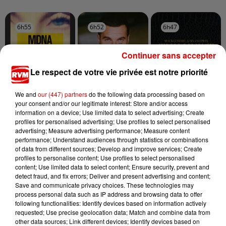
6h55
6h55
6h52
6h52
6h47
6h47
Continuer sans accepter
Le respect de votre vie privée est notre priorité
MADONNA
AMIR
MACKLEMORE & RYAN
We and
our (447) partners
do the following data processing based on
Papa Don't Preach
A L'imparfaite
LEWIS
your consent and/or our legitimate interest: Store and/or access
Thrift Shop
information on a device; Use limited data to select advertising; Create
profiles for personalised advertising; Use profiles to select personalised
advertising; Measure advertising performance; Measure content
performance; Understand audiences through statistics or combinations
of data from different sources; Develop and improve services; Create
profiles to personalise content; Use profiles to select personalised
content; Use limited data to select content; Ensure security, prevent and
detect fraud, and fix errors; Deliver and present advertising and content;
Save and communicate privacy choices. These technologies may
process personal data such as IP address and browsing data to offer
following functionalities: Identify devices based on information actively
requested; Use precise geolocation data; Match and combine data from
other data sources; Link different devices; Identify devices based on