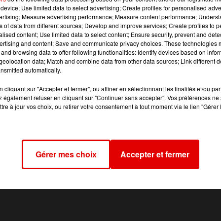
device; Use limited data to select advertising; Create profiles for personalised adver
s et se plaignait d’une douleur isolée dans le bas du dos ai
vertising; Measure advertising performance; Measure content performance; Unders
ns of data from different sources; Develop and improve services; Create profiles to 
alised content; Use limited data to select content; Ensure security, prevent and detect
s de Monthermé accompagnés par le SMUR de Fumay pour 
ertising and content; Save and communicate privacy choices. These technologies
and browsing data to offer following functionalities: Identify devices based on infor
Reims en urgence relative.
eolocation data; Match and combine data from other data sources; Link different de
nsmitted automatically.
cliquant sur "Accepter et fermer", ou affiner en sélectionnant les finalités et/ou pa
 également refuser en cliquant sur "Continuer sans accepter". Vos préférences ne 
tre à jour vos choix, ou retirer votre consentement à tout moment via le lien "Gérer 
Gérer mes choix
Accepter et fermer