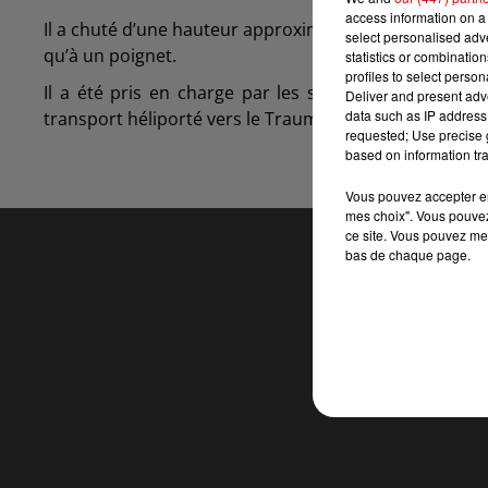
access information on a 
Il a chuté d’une hauteur approximative de 5 à 10 mètre
select personalised ad
qu’à un poignet.
statistics or combinatio
profiles to select person
Il a été pris en charge par les sapeurs-pompier
Deliver and present adv
data such as IP address 
transport héliporté vers le Trauma Center du CHU de 
requested; Use precise g
based on information tra
Vous pouvez accepter en 
mes choix". Vous pouvez
ce site. Vous pouvez met
bas de chaque page.