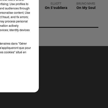
ARIANA GRANDE
ELLIOTT
BRUNO MARS
tising; Use profiles to
nsi
Hate That I
On S'oubliera
On My Soul
tand audiences through
Made You
personalise content; Use
Love Me
 fraud, and fix errors;
un
 may process personal
mation actively
vices; Identify devices
rtenaires dans "Gérer
s'appliqueront que pour
les cookies" situé en