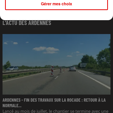
Gérer mes choix
L'ACTU DES ARDENNES
ARDENNES - FIN DES TRAVAUX SUR LA ROCADE : RETOUR À LA
NORMALE...
Lancé au mois de juillet, le chantier se termine avec une