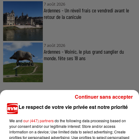
7 août 2026
Ardennes - Un réveil frais ce vendredi avant le
retour de la canicule
7 août 2026
Ardennes - Woinic, le plus grand sanglier du
monde, fête ses 18 ans
Continuer sans accepter
Le respect de votre vie privée est notre priorité
TITRES DIFFUSÉS
We and
our (447) partners
do the following data processing based on
your consent and/or our legitimate interest: Store and/or access
information on a device; Use limited data to select advertising; Create
0h00
0h00
23h56
23h56
23h53
23h53
profiles for personalised advertising; Use profiles to select personalised