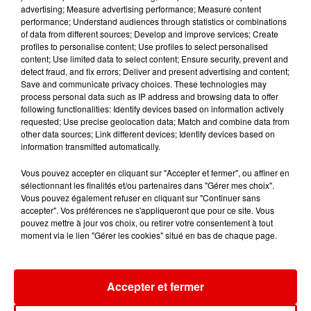
advertising; Measure advertising performance; Measure content
performance; Understand audiences through statistics or combinations
of data from different sources; Develop and improve services; Create
profiles to personalise content; Use profiles to select personalised
content; Use limited data to select content; Ensure security, prevent and
detect fraud, and fix errors; Deliver and present advertising and content;
LE CLUB RVM
DIMITRI VEGAS & LIKE
ROZALLA
Save and communicate privacy choices. These technologies may
Jusqu'a 2h !
Everybody's Free
MIKE
process personal data such as IP address and browsing data to offer
The Hum
following functionalities: Identify devices based on information actively
requested; Use precise geolocation data; Match and combine data from
other data sources; Link different devices; Identify devices based on
information transmitted automatically.
Vous pouvez accepter en cliquant sur "Accepter et fermer", ou affiner en
sélectionnant les finalités et/ou partenaires dans "Gérer mes choix".
Vous pouvez également refuser en cliquant sur "Continuer sans
accepter". Vos préférences ne s'appliqueront que pour ce site. Vous
pouvez mettre à jour vos choix, ou retirer votre consentement à tout
moment via le lien "Gérer les cookies" situé en bas de chaque page.
Accepter et fermer