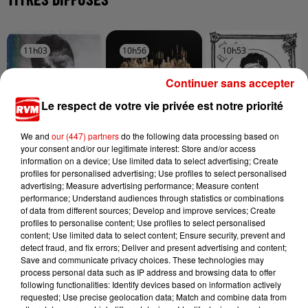
11h03
11h03
10h56
10h56
10h53
10h53
Continuer sans accepter
Le respect de votre vie privée est notre priorité
We and
our (447) partners
do the following data processing based on
TEDDY SWIMS
TOVE LO X STROMAE
BRUNO MARS
your consent and/or our legitimate interest: Store and/or access
Mr Know It All
Des Fleurs
I Just Might
information on a device; Use limited data to select advertising; Create
profiles for personalised advertising; Use profiles to select personalised
advertising; Measure advertising performance; Measure content
performance; Understand audiences through statistics or combinations
of data from different sources; Develop and improve services; Create
profiles to personalise content; Use profiles to select personalised
content; Use limited data to select content; Ensure security, prevent and
detect fraud, and fix errors; Deliver and present advertising and content;
Save and communicate privacy choices. These technologies may
process personal data such as IP address and browsing data to offer
following functionalities: Identify devices based on information actively
requested; Use precise geolocation data; Match and combine data from